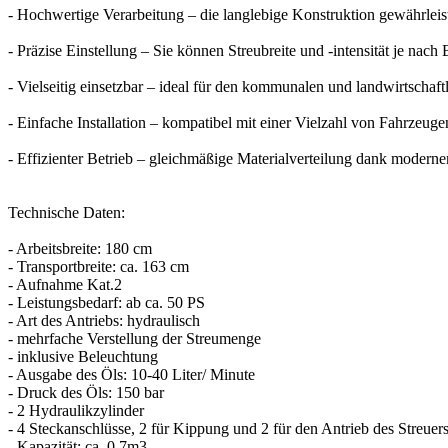
- Hochwertige Verarbeitung – die langlebige Konstruktion gewährlei
- Präzise Einstellung – Sie können Streubreite und -intensität je nach
- Vielseitig einsetzbar – ideal für den kommunalen und landwirtschaft
- Einfache Installation – kompatibel mit einer Vielzahl von Fahrzeuge
- Effizienter Betrieb – gleichmäßige Materialverteilung dank modern
Technische Daten:
- Arbeitsbreite: 180 cm
- Transportbreite: ca. 163 cm
- Aufnahme Kat.2
- Leistungsbedarf: ab ca. 50 PS
- Art des Antriebs: hydraulisch
- mehrfache Verstellung der Streumenge
- inklusive Beleuchtung
- Ausgabe des Öls: 10-40 Liter/ Minute
- Druck des Öls: 150 bar
- 2 Hydraulikzylinder
- 4 Steckanschlüsse, 2 für Kippung und 2 für den Antrieb des Streuer
- Kapazität: ca. 0,7m3