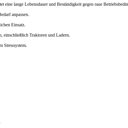
stet eine lange Lebensdauer und Beständigkeit gegen raue Betriebsbedi
 Bedarf anpassen.
lichen Einsatz.
n, einschließlich Traktoren und Ladern.
em Streusystem.
s