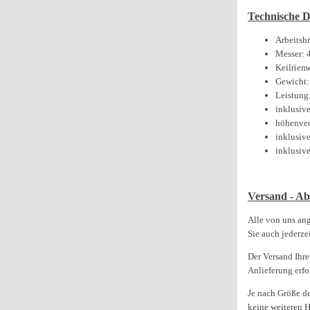
Technische D
Arbeitsb
Messer: 
Keilriem
Gewicht:
Leistung
inklusive
höhenver
inklusiv
inklusiv
Versand - Ab
Alle von uns an
Sie auch jederz
Der Versand Ihre
Anlieferung erfo
Je nach Größe d
keine weiteren H