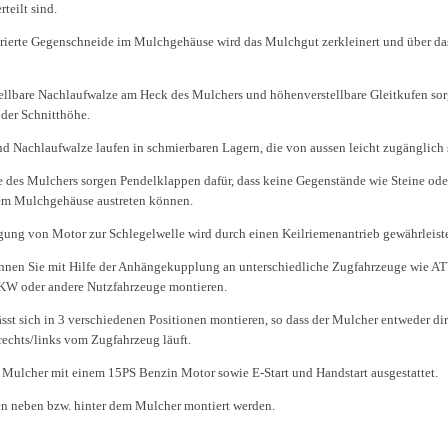
teilt sind.
grierte Gegenschneide im Mulchgehäuse wird das Mulchgut zerkleinert und über d
ellbare Nachlaufwalze am Heck des Mulchers und höhenverstellbare Gleitkufen sor
der Schnitthöhe.
d Nachlaufwalze laufen in schmierbaren Lagern, die von aussen leicht zugänglich 
e des Mulchers sorgen Pendelklappen dafür, dass keine Gegenstände wie Steine ode
em Mulchgehäuse austreten können.
gung von Motor zur Schlegelwelle wird durch einen Keilriemenantrieb gewährleiste
nen Sie mit Hilfe der Anhängekupplung an unterschiedliche Zugfahrzeuge wie AT
PKW oder andere Nutzfahrzeuge montieren.
sst sich in 3 verschiedenen Positionen montieren, so dass der Mulcher entweder di
rechts/links vom Zugfahrzeug läuft.
r Mulcher mit einem 15PS Benzin Motor sowie E-Start und Handstart ausgestattet.
n neben bzw. hinter dem Mulcher montiert werden.