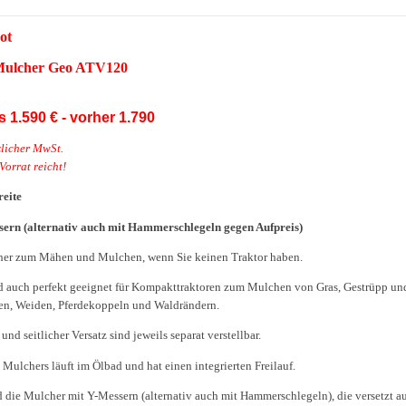
ot
ulcher Geo ATV120
 1.590 € - vorher 1.790
tzlicher MwSt.
Vorrat reicht!
eite
sern (alternativ auch mit Hammerschlegeln gegen Aufpreis)
her zum Mähen und Mulchen, wenn Sie keinen Traktor haben.
d auch perfekt geeignet für Kompakttraktoren zum Mulchen von Gras, Gestrüpp un
en, Weiden, Pferdekoppeln und Waldrändern.
nd seitlicher Versatz sind jeweils separat verstellbar.
 Mulchers läuft im Ölbad und hat einen integrierten Freilauf.
d die Mulcher mit Y-Messern (alternativ auch mit Hammerschlegeln), die versetzt au