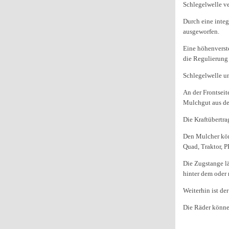
Schlegelwelle ver
Durch eine inte
ausgeworfen.
Eine höhenverst
die Regulierung 
Schlegelwelle un
An der Frontseit
Mulchgut aus d
Die Kraftübertra
Den Mulcher kön
Quad, Traktor, 
Die Zugstange lä
hinter dem oder 
Weiterhin ist de
Die Räder könne