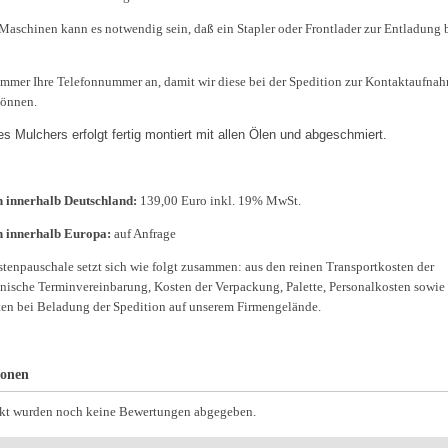
Maschinen kann es notwendig sein, daß ein Stapler oder Frontlader zur Entladung 
immer Ihre Telefonnummer an, damit wir diese bei der Spedition zur Kontaktaufna
können.
es Mulchers erfolgt fertig montiert mit allen Ölen und abgeschmiert.
 innerhalb Deutschland:
139,00 Euro inkl. 19% MwSt.
n innerhalb Europa:
auf Anfrage
tenpauschale setzt sich wie folgt zusammen: aus den reinen Transportkosten der
onische Terminvereinbarung, Kosten der Verpackung, Palette, Personalkosten sowie
ten bei Beladung der Spedition auf unserem Firmengelände.
ionen
ukt wurden noch keine Bewertungen abgegeben.