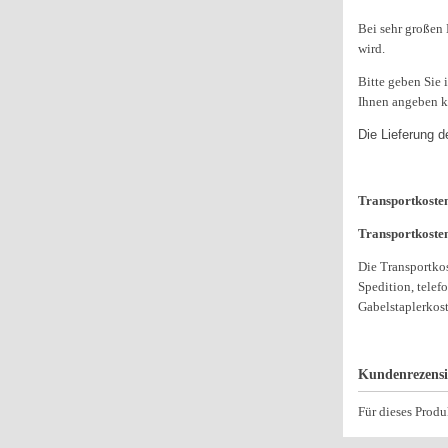
Bei sehr großen 
wird.
Bitte geben Sie 
Ihnen angeben 
Die Lieferung d
Transportkosten
Transportkoste
Die Transportkos
Spedition, telef
Gabelstaplerkos
Kundenrezens
Für dieses Prod