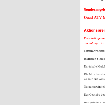
Sonderangeb
Quad-ATV M
Aktionspreis
Preis inkl. gese
nur solange der 
120cm Arbeitsbr
inklusive Y-Mes
Der ideale Mulc
Die Mulcher sin
Gehölz auf Wies
Neigungswinkel u
Das Getriebe des
Ausgestattet sin