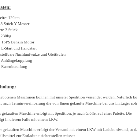
aten:
reite: 120cm
48 Stück Y-Messer
en: 2 Stück
 230kg
: 15PS Benzin Motor
 E-Start und Handstart
stellbare Nachlaufwalze und Gleitkufen
e Anhängekupplung
e Rasenbereifung
holung:
gebotenen Maschinen können mit unserer Spedition versendet werden. Natürlich k
eit nach Terminvereinbarung die von Ihnen gekaufte Maschine bei uns Im Lager abh
r gekauften Maschine erfolgt mit Spedition, je nach Größe, auf einer Palette. Die
lgt in diesem Falle mit einem LKW.
er gekauften Maschine erfolgt der Versand mit einem LKW mit Ladebordwand, so da
ilfsmittel zur Entladung sicher stellen müssen.