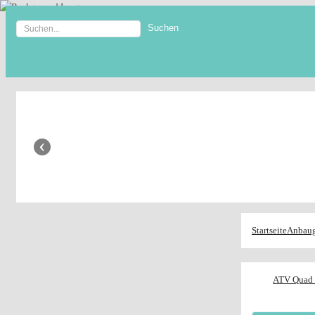
Anhänger Shop
‹
Startseite
Anbaug
ATV Quad 