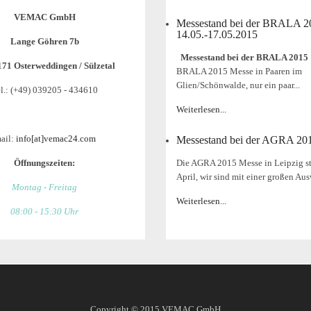
VEMAC GmbH
Messestand bei der BRALA 
14.05.-17.05.2015
Lange Göhren 7b
Messestand bei der BRALA 2015
171 Osterweddingen / Sülzetal
BRALA 2015 Messe in Paaren im
Glien/Schönwalde, nur ein paar...
l.: (+49) 039205 - 434610
Weiterlesen...
ail:
info[at]vemac24.com
Messestand bei der AGRA 20
Öffnungszeiten:
Die AGRA 2015 Messe in Leipzig st
April, wir sind mit einer großen Aus
Montag - Freitag
Weiterlesen...
08:00 - 15:30 Uhr
Copyright © 2015
VEMAC GmbH