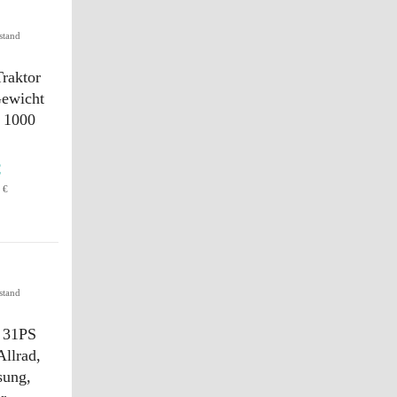
stand
Traktor
ewicht
g 1000
€
 €
stand
 31PS
llrad,
sung,