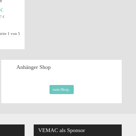
r
 €
7 €
Seite 1 von 5
Anhänger
Shop
zum Shop..
VEMAC
als Sponsor