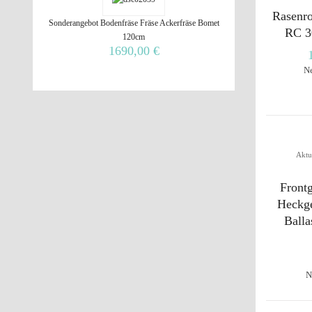
Rasenr
Sonderangebot Bodenfräse Fräse Ackerfräse Bomet
RC 3
120cm
1690,00 €
N
Aktu
Frontg
Heckg
Balla
N