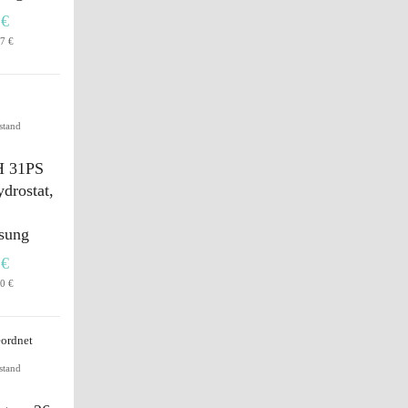
 €
7 €
stand
H 31PS
drostat,
ssung
 €
0 €
stand