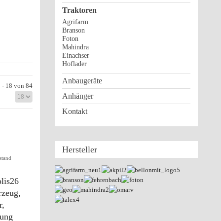
Traktoren
Agrifarm
Branson
Foton
Mahindra
Einachser
Hoflader
Anbaugeräte
 - 18 von 84
Anhänger
Kontakt
Hersteller
stand
lis26
rzeug,
r,
fung