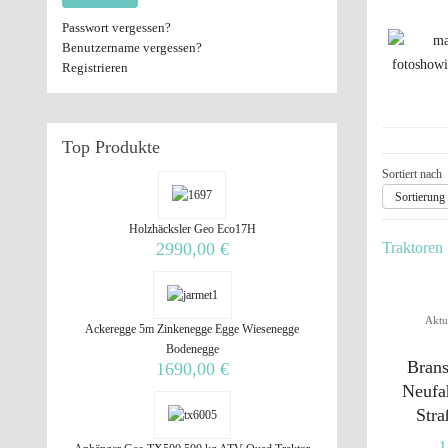
Passwort vergessen?
Benutzername vergessen?
Registrieren
Top
Produkte
Sortiert nach
Sortierung 
Holzhäcksler Geo Eco17H
2990,00 €
Traktoren
Aktu
Ackeregge 5m Zinkenegge Egge Wiesenegge
Bodenegge
Bran
1690,00 €
Neufa
Stra
1