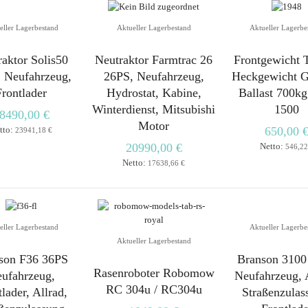
eller Lagerbestand
Aktueller Lagerbestand
Aktueller Lagerbe
raktor Solis50
Neutraktor Farmtrac 26
Frontgewicht 
 Neufahrzeug,
26PS, Neufahrzeug,
Heckgewicht G
Frontlader
Hydrostat, Kabine,
Ballast 700k
Winterdienst, Mitsubishi
1500
8490,00 €
Motor
tto:
650,00 
23941,18 €
20990,00 €
Netto:
546,22
Netto:
17638,66 €
eller Lagerbestand
Aktueller Lagerbe
Aktueller Lagerbestand
son F36 36PS
Branson 3100
Rasenroboter Robomow
ufahrzeug,
Neufahrzeug, A
RC 304u / RC304u
lader, Allrad,
Straßenzulas