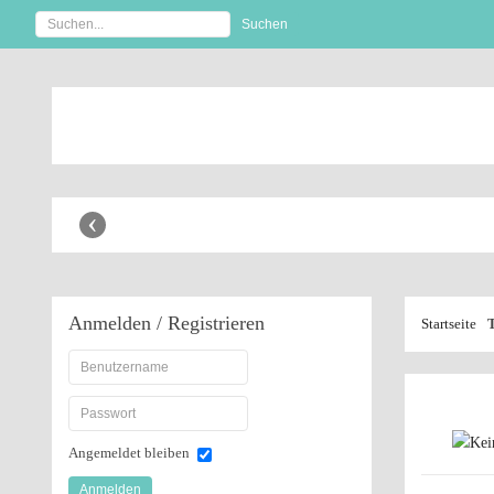
Anbaugeräte Shop
Anhänger Shop
‹
Anmelden
/ Registrieren
Startseite
Angemeldet bleiben
Anmelden