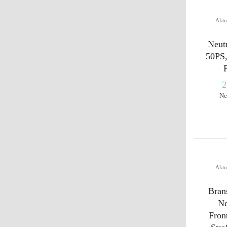
Aktu
Neut
50PS,
2
Ne
Aktu
Bran
Ne
Front