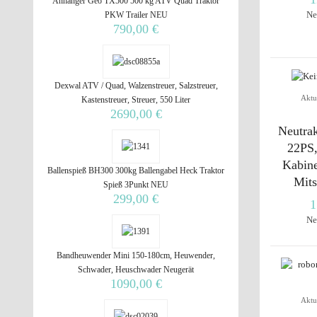
Anhänger Geo TX500 500 kg ATV Quad Traktor
Ne
PKW Trailer NEU
790,00 €
Dexwal ATV / Quad, Walzenstreuer, Salzstreuer,
Aktu
Kastenstreuer, Streuer, 550 Liter
2690,00 €
Neutrak
22PS,
Kabine
Ballenspieß BH300 300kg Ballengabel Heck Traktor
Mits
Spieß 3Punkt NEU
299,00 €
1
Ne
Bandheuwender Mini 150-180cm, Heuwender,
Schwader, Heuschwader Neugerät
1090,00 €
Aktu