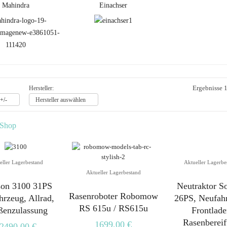
Mahindra
Einachser
Ergebnisse 1
Hersteller:
+/-
Hersteller auswählen
 Shop
eller Lagerbestand
Aktueller Lagerbe
Aktueller Lagerbestand
son 3100 31PS
Neutraktor So
Rasenroboter Robomow
hrzeug, Allrad,
26PS, Neufah
RS 615u / RS615u
ßenzulassung
Frontlade
Rasenberei
1699,00 €
2490,00 €