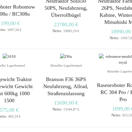
Neutraktor Solis50
Neutraktor Far
oboter Robomow
50PS, Neufahrzeug,
26PS, Neufah
08u / RC308u
Überrollbügel
Kabine, Winter
Mitsubishi 
1199,00 €
23780,00 €
etto:
1007,56 €
Netto:
18990,00
19983,19 €
Netto:
15957,9
eller Lagerbestand
Aktueller Lagerbestand
Aktueller Lagerbe
ewicht Traktor
Branson F36 36PS
Rasenroboter 
ewicht Gewicht
Neufahrzeug, Allrad,
RC 304 Pro /
st 600kg 1000
Straßenzulassung
Pro
1500
15690,00 €
1099,00 
575,00 €
Netto:
13184,87 €
Netto:
923,53
etto:
483,19 €