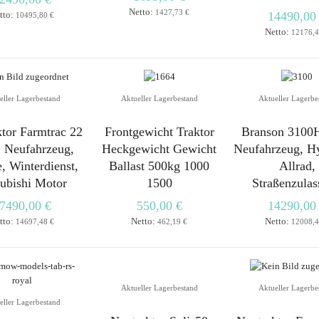
Netto:
1427,73 €
tto:
14490,00
10495,80 €
Netto:
12176,4
eller Lagerbestand
Aktueller Lagerbestand
Aktueller Lagerbe
tor Farmtrac 22
Frontgewicht Traktor
Branson 3100
 Neufahrzeug,
Heckgewicht Gewicht
Neufahrzeug, Hy
, Winterdienst,
Ballast 500kg 1000
Allrad,
ubishi Motor
1500
Straßenzula
7490,00 €
550,00 €
14290,00
tto:
Netto:
Netto:
14697,48 €
462,19 €
12008,4
Aktueller Lagerbestand
Aktueller Lagerbe
eller Lagerbestand