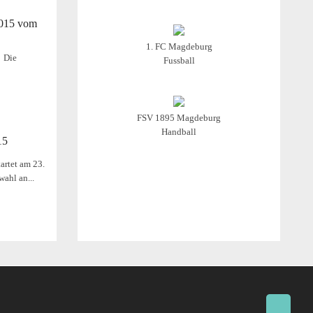
2015 vom
1. FC Magdeburg
Die
Fussball
FSV 1895 Magdeburg
Handball
15
artet am 23.
wahl an...