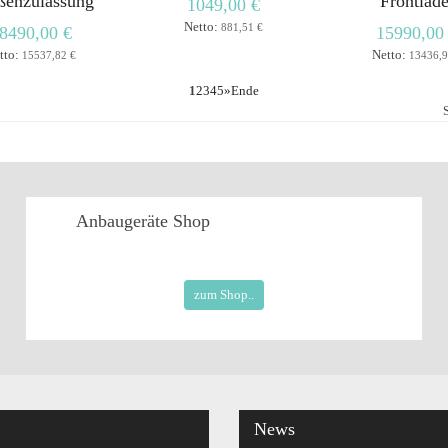
ßenzulassung
Frontlade
1049,00 €
Netto:
881,51 €
8490,00 €
15990,00
tto:
Netto:
15537,82 €
13436,9
1
2
3
4
5
»
Ende
Anbaugeräte
Shop
zum Shop..
News