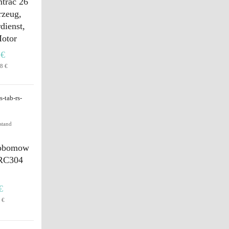
mtrac 26
rzeug,
dienst,
Motor
 €
8 €
stand
Robomow
 RC304
€
 €