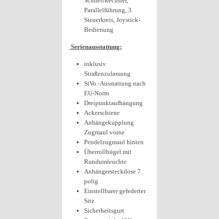
Schnellwechsler,
Parallelführung, 3.
Steuerkreis, Joystick-
Bedienung
Serienausstattung:
inklusiv
Straßenzulassung
StVo.-Ausstattung nach
EU-Norm
Dreipunktaufhängung
Ackerschiene
Anhängekupplung
Zugmaul vorne
Pendelzugmaul hinten
Überrollbügel mit
Rundumleuchte
Anhängersteckdose 7
polig
Einstellbarer gefederter
Sitz
Sicherheitsgurt