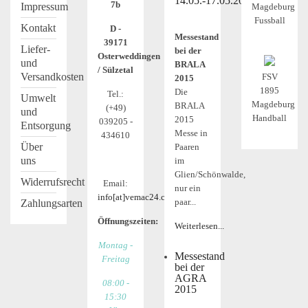
14.05.-17.05.2015
7b
Impressum
Magdeburg
Fussball
Kontakt
D -
Messestand
39171
Liefer-
bei der
Osterweddingen
und
BRALA
/ Sülzetal
Versandkosten
FSV
2015
1895
Die
Tel.:
Umwelt
Magdeburg
BRALA
(+49)
und
Handball
2015
039205 -
Entsorgung
Messe in
434610
Über
Paaren
uns
im
Glien/Schönwalde,
Widerrufsrecht
Email:
nur ein
info[at]vemac24.com
paar...
Zahlungsarten
Öffnungszeiten:
Weiterlesen...
Montag -
Messestand
Freitag
bei der
AGRA
08:00 -
2015
15:30