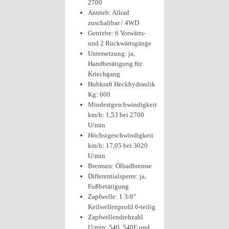
2700
Antrieb: Allrad
zuschaltbar / 4WD
Getriebe: 6 Vorwärts-
und 2 Rückwärtsgänge
Untersetzung: ja,
Handbetätigung für
Kriechgang
Hubkraft Heckhydraulik
Kg: 600
Mindestgeschwindigkeit
km/h: 1,53 bei 2700
U/min
Höchstgeschwindigkeit
km/h: 17,05 bei 3020
U/min
Bremsen: Ölbadbremse
Differentialsperre: ja,
Fußbetätigung
Zapfwelle: 1 3/8"
Keilwellenprofil 6-teilig
Zapfwellendrehzahl
U/min: 540, 540E und