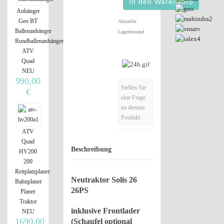
Anhänger
Geo BT
Aktueller
Ballenanhänger
Lagerbestand
Rundballenanhänger
ATV
Quad
NEU
990,00
Stellen Sie
€
eine Frage
zu diesem
Produkt
ATV
Quad
Beschreibung
HV200
200
Reitplatzplaner
Neutraktor Solis 26
Bahnplaner
26PS
Planer
Traktor
inklusive Frontlader
NEU
1690,00
(Schaufel optional