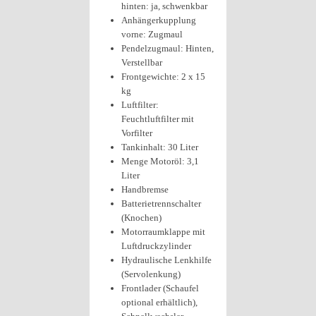
hinten: ja, schwenkbar
Anhängerkupplung
vorne: Zugmaul
Pendelzugmaul: Hinten,
Verstellbar
Frontgewichte: 2 x 15
kg
Luftfilter:
Feuchtluftfilter mit
Vorfilter
Tankinhalt: 30 Liter
Menge Motoröl: 3,1
Liter
Handbremse
Batterietrennschalter
(Knochen)
Motorraumklappe mit
Luftdruckzylinder
Hydraulische Lenkhilfe
(Servolenkung)
Frontlader (Schaufel
optional erhältlich),