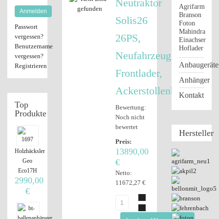
Neutraktor
Agrifarm
Anmelden
Branson
Solis26
Foton
Passwort
Mahindra
26PS,
vergessen?
Einachser
Benutzername
Hoflader
Neufahrzeug,
vergessen?
Anbaugeräte
Registrieren
Frontlader,
Anhänger
Ackerstollenbereifung
Kontakt
Top
Bewertung:
Produkte
Noch nicht
bewertet
Hersteller
Preis:
13890,00
Holzhäcksler
Geo
€
Eco17H
Netto:
2990,00
11672,27 €
€