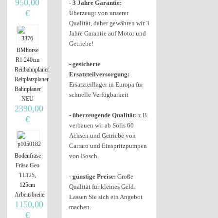
950,00
-
3 Jahre Garantie:
€
Überzeugt von unserer
Qualität, daher gewähren wir 3
Jahre Garantie auf Motor und
Getriebe!
BMhorse
R1 240cm
-
gesicherte
Reitbahnplaner
Ersatzteilversorgung
:
Reitplatzplaner
Ersatzteillager in Europa für
Bahnplaner
schnelle Verfügbarkeit
NEU
2390,00
-
überzeugende Qualität
:
z.B.
€
verbauen wir ab Solis 60
Achsen und Getriebe von
Carraro und Einspritzpumpen
Bodenfräse
von Bosch.
Fräse Geo
TL125,
-
günstige Preise
:
Große
125cm
Qualität für kleines Geld.
Arbeitsbreite
Lassen Sie sich ein Angebot
1150,00
machen.
€