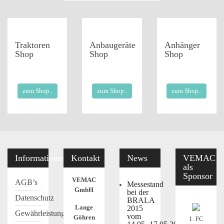
Traktoren
Anbaugeräte
Anhänger
Shop
Shop
Shop
zum Shop..
zum Shop..
zum Shop..
Informationen
Kontakt
News
VEMAC
als
Sponsor
VEMAC
AGB’s
Messestand
GmbH
bei der
Datenschutz
BRALA
Lange
2015
Gewährleistung
vom
Göhren
1. FC