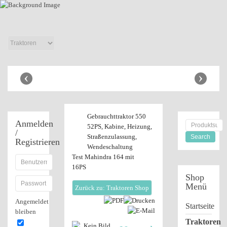
Anhänger Shop
‹
›
Gebrauchttraktor 550
Anmelden
52PS, Kabine, Heizung,
/
Straßenzulassung,
Registrieren
Wendeschaltung
Test Mahindra 164 mit
16PS
Shop
Menü
Zurück zu: Traktoren Shop
Angemeldet
Startseite
bleiben
Traktoren