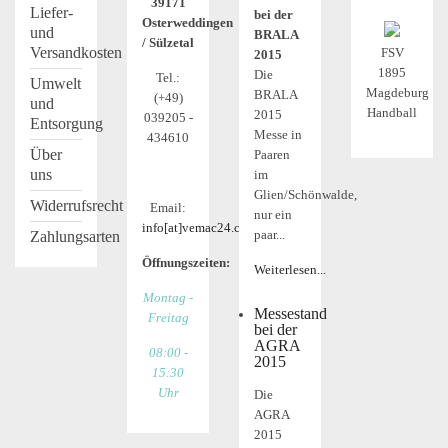
39171
Liefer-
bei der
Osterweddingen
und
BRALA
/ Sülzetal
Versandkosten
FSV
2015
1895
Die
Tel.:
Umwelt
Magdeburg
BRALA
(+49)
und
Handball
2015
039205 -
Entsorgung
Messe in
434610
Über
Paaren
uns
im
Glien/Schönwalde,
Widerrufsrecht
Email:
nur ein
info[at]vemac24.com
paar...
Zahlungsarten
Öffnungszeiten:
Weiterlesen...
Montag -
Messestand
Freitag
bei der
AGRA
08:00 -
2015
15:30
Uhr
Die
AGRA
2015