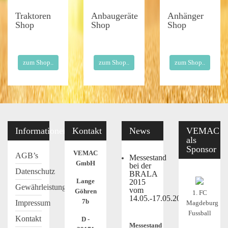
Traktoren
Anbaugeräte
Anhänger
Shop
Shop
Shop
zum Shop..
zum Shop..
zum Shop..
Informationen
Kontakt
News
VEMAC
als
Sponsor
VEMAC
AGB’s
Messestand
GmbH
bei der
Datenschutz
BRALA
Lange
2015
Gewährleistung
vom
Göhren
1. FC
14.05.-17.05.2015
7b
Impressum
Magdeburg
Fussball
Kontakt
D -
Messestand