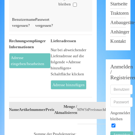
Startseite
bleiben
Traktoren
Benutzername
Passwort
Anbaugeräte
vergessen?
vergessen?
Anhänger
Rechnungsempfänger
Lieferadressen
Kontakt
Informationen
Nur bei abweichender
Lieferadresse auf die
Adresse
folgende »Adresse
eingeben/bearbeiten
Anmelden
hinzufügen«
/
Schaltfläche klicken
Registriere
Adresse hinzufügen
Menge /
Name
Artikelnummer
Preis
MWSt
Preisnachlaß
Betrag
Aktualisieren
Angemeldet
bleiben
Summe der Produktpreise:
Anmelden