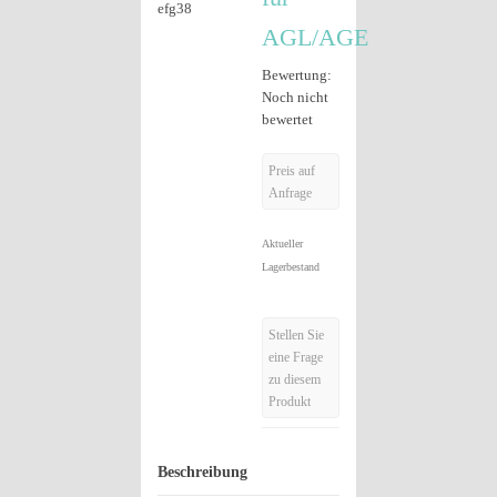
AGL/AGE
Bewertung:
Noch nicht
bewertet
Preis auf
Anfrage
Aktueller
Lagerbestand
Stellen Sie
eine Frage
zu diesem
Produkt
Beschreibung