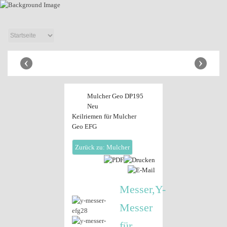
Anhänger Shop
‹
›
Mulcher Geo DP195
Neu
Keilriemen für Mulcher
Geo EFG
Zurück zu: Mulcher
Messer,Y-
Messer
für