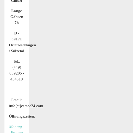
GmbH
Lange
Göhren
7b
D -
39171
Osterweddingen
/ Sülzetal
Tel.:
(+49)
039205 -
434610
Email:
info[at]vemac24.com
Öffnungszeiten:
Montag -
Freitag