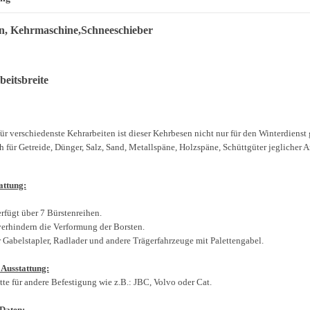
n, Kehrmaschine,Schneeschieber
eitsbreite
ür verschiedenste Kehrarbeiten ist dieser Kehrbesen nicht nur für den Winterdienst 
 für Getreide, Dünger, Salz, Sand, Metallspäne, Holzspäne, Schüttgüter jeglicher Art
attung:
rfügt über 7 Bürstenreihen.
verhindern die Verformung der Borsten.
r Gabelstapler, Radlader und andere Trägerfahrzeuge mit Palettengabel.
 Ausstattung:
te für andere Befestigung wie z.B.: JBC, Volvo oder Cat.
Daten: