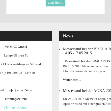
zum Shop..
News
VEMAC GmbH
Messestand bei der BRALA 
14.05.-17.05.2015
Lange Göhren 7b
Messestand bei der BRALA 2015
171 Osterweddingen / Sülzetal
BRALA 2015 Messe in Paaren im
Glien/Schönwalde, nur ein paar...
l.: (+49) 039205 - 434610
Weiterlesen...
ail:
info[at]vemac24.com
Messestand bei der AGRA 20
Öffnungszeiten:
Die AGRA 2015 Messe in Leipzig st
April, wir sind mit einer großen Aus
Montag - Freitag