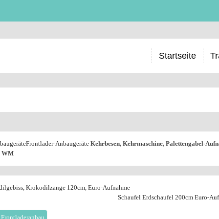
Startseite
Tr
baugeräte
Frontlader-Anbaugeräte
Kehrbesen, Kehrmaschine, Palettengabel-Auf
p WM
dilgebiss, Krokodilzange 120cm, Euro-Aufnahme
Schaufel Erdschaufel 200cm Euro-Au
 Frontladeranbau