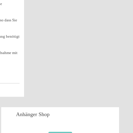
ie
so dass Sie
ung benötigt
ufnahme mit
Anhänger
Shop