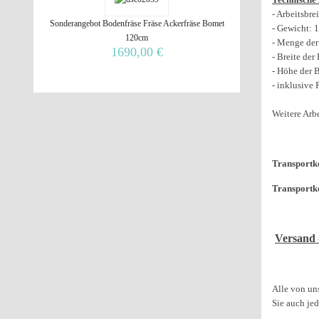
- Arbeitsbre
Sonderangebot Bodenfräse Fräse Ackerfräse Bomet
- Gewicht: 
120cm
- Menge der
1690,00 €
- Breite de
- Höhe der 
- inklusive
Weitere Arb
Transportko
Transportk
Versand 
Alle von un
Sie auch je