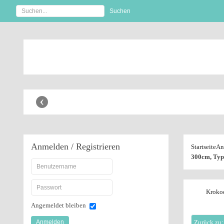
Anbaugeräte Shop
‹
Anmelden
/ Registrieren
Startseite
An
300cm, Ty
Kroko
Angemeldet bleiben
Anmelden
Zurück zu: