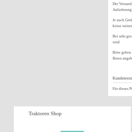
Der Versand 
Anlieferung
Je nach Grö
keine weiter
Bei sehr gr
wird.
Bitte geben
Ihnen ange
Kundenreze
Für dieses 
Traktoren
Shop