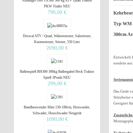
Anhänger Geo TX500 500 kg ATV Quad Traktor
PKW Trailer NEU
790,00 €
Kehrbese
Typ WM
300cm Arb
Dexwal ATV / Quad, Walzenstreuer, Salzstreuer,
Kastenstreuer, Streuer, 550 Liter
2690,00 €
Entwickelt f
sondern auch
Ballenspieß BH300 300kg Ballengabel Heck Traktor
Spieß 3Punkt NEU
Serienausst
299,00 €
Das Gerät ve
Stützbeine 
Geeignet fü
Bandheuwender Mini 150-180cm, Heuwender,
Schwader, Heuschwader Neugerät
Zusätzliche
1090,00 €
Montageplat
Technische 