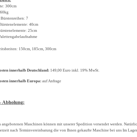
ite: 300cm
160kg
 Bürstenreihen: 7
r Bürstenelemente: 40cm
Bürstenelemente: 25cm
 Palettengabelaufnahme
eitsbreiten: 150cm, 185cm, 300cm
sten innerhalb Deutschland:
149,00 Euro inkl. 19% MwSt.
osten innerhalb Europa:
auf Anfrage
- Abholung:
s angebotenen Maschinen können mit unserer Spedition versendet werden. Natürl
derzeit nach Terminvereinbarung die von Ihnen gekaufte Maschine bei uns Im Lage