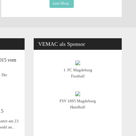
zum Shop..
VEMAC
als Sponsor
2015 vom
1. FC Magdeburg
Die
Fussball
FSV 1895 Magdeburg
Handball
15
artet am 23.
wahl an...