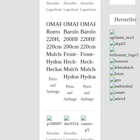
Aktueller
Aktueller
Aktueller
Lagerbestand
Lagerbestand
Lagerbestand
Hersteller
OMARV
OMARV
OMARV
Roero
Barolo
Barolo
220H,
200HH,
220HH,
220cm
200cm
220cm
Mulcher,
Front-
Front-
Hydraulik
Heck-
Heck-
Heckanbau
Mulcher,
Mulcher,
Hydraulik
Hydraulik
Preis
auf
Preis
Preis
Anfrage
auf
auf
Anfrage
Anfrage
Aktueller
Aktueller
Lagerbestand
Lagerbestand
Aktueller