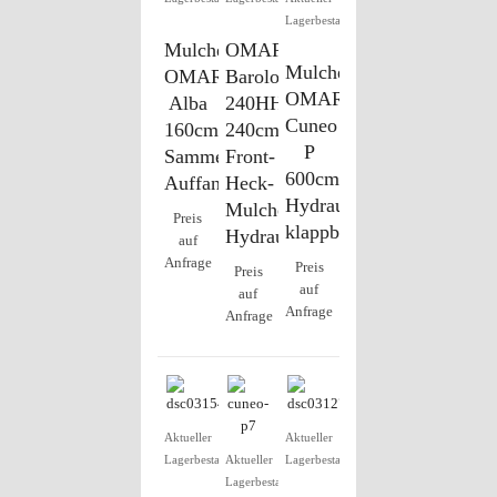
Lagerbestand
Mulcher
OMARV
Mulcher
OMARV
Barolo
OMARV
Alba
240HH,
Cuneo
160cm,
240cm
P
Sammelwanne,
Front-
600cm
Auffangbehälter
Heck-
Hydraulik,
Mulcher,
Preis
klappbar
Hydraulik
auf
Anfrage
Preis
Preis
auf
auf
Anfrage
Anfrage
Aktueller
Aktueller
Lagerbestand
Aktueller
Lagerbestand
Lagerbestand