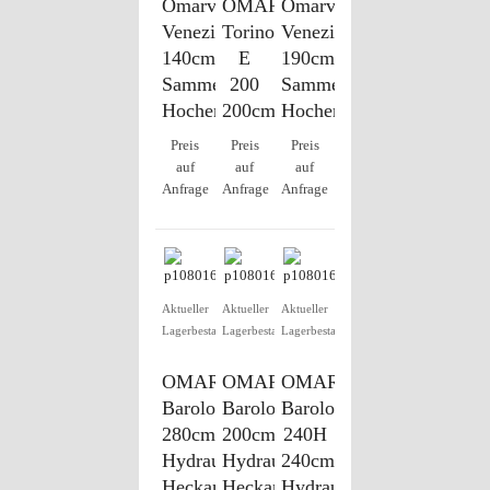
Omarv
OMARV
Omarv
Venezia
Torino
Venezia
140cm,
E
190cm,
Sammelwagen,
200
Sammelwagen,
Hochentleerung
200cm
Hochentleerung
Preis
Preis
Preis
auf
auf
auf
Anfrage
Anfrage
Anfrage
Aktueller
Aktueller
Aktueller
Lagerbestand
Lagerbestand
Lagerbestand
OMARV
OMARV
OMARV
Barolo
Barolo
Barolo
280cm
200cm
240H
Hydraulik
Hydraulik
240cm
Heckanbau
Heckanbau
Hydraulik