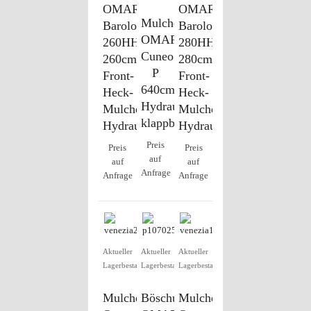
OMARV
OMARV
Mulcher
Barolo
Barolo
OMARV
260HH,
280HH,
Cuneo
260cm
280cm
P
Front-
Front-
640cm
Heck-
Heck-
Hydraulik,
Mulcher,
Mulcher,
klappbar
Hydraulik
Hydraulik
Preis
Preis
Preis
auf
auf
auf
Anfrage
Anfrage
Anfrage
Aktueller
Aktueller
Aktueller
Lagerbestand
Lagerbestand
Lagerbestand
Mulcher
Böschungsmulcher
Mulcher