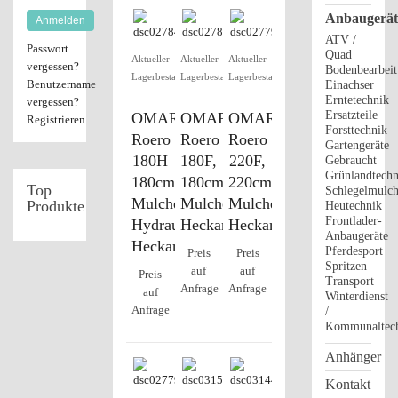
Anbaugerät
Anmelden
ATV /
Passwort
Quad
Aktueller
Aktueller
Aktueller
vergessen?
Bodenbearbei
Lagerbestand
Lagerbestand
Lagerbestand
Benutzername
Einachser
Erntetechnik
vergessen?
Ersatzteile
OMARV
OMARV
OMARV
Registrieren
Forsttechnik
Roero
Roero
Roero
Gartengeräte
180H
180F,
220F,
Gebraucht
Grünlandtechn
180cm
180cm
220cm
Top
Schlegelmulch
Mulcher,
Mulcher,
Mulcher,
Produkte
Heutechnik
Frontlader-
Hydraulik,
Heckanbau
Heckanbau
Anbaugeräte
Heckanbau
Pferdesport
Preis
Preis
Spritzen
auf
auf
Preis
Transport
Anfrage
Anfrage
auf
Winterdienst
Anfrage
/
Kommunaltec
Anhänger
Kontakt