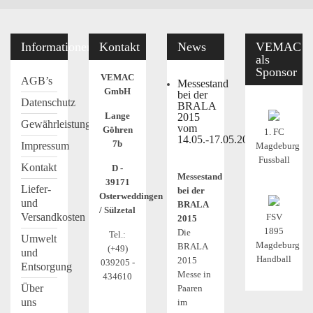
Informationen
Kontakt
News
VEMAC
als
Sponsor
VEMAC
AGB’s
Messestand
GmbH
bei der
Datenschutz
BRALA
Lange
2015
Gewährleistung
vom
Göhren
1. FC
14.05.-17.05.2015
7b
Impressum
Magdeburg
Fussball
Kontakt
D -
Messestand
39171
Liefer-
bei der
Osterweddingen
und
BRALA
/ Sülzetal
Versandkosten
FSV
2015
1895
Die
Tel.:
Umwelt
Magdeburg
BRALA
(+49)
und
Handball
2015
039205 -
Entsorgung
Messe in
434610
Über
Paaren
uns
im