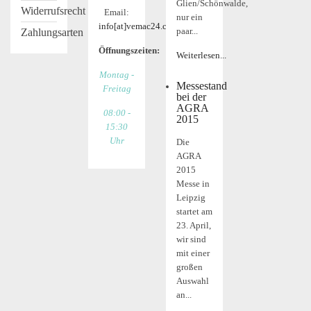
Glien/Schönwalde,
Widerrufsrecht
Email:
nur ein
info[at]vemac24.com
paar...
Zahlungsarten
Öffnungszeiten:
Weiterlesen...
Montag -
Messestand
Freitag
bei der
AGRA
08:00 -
2015
15:30
Uhr
Die
AGRA
2015
Messe in
Leipzig
startet am
23. April,
wir sind
mit einer
großen
Auswahl
an...