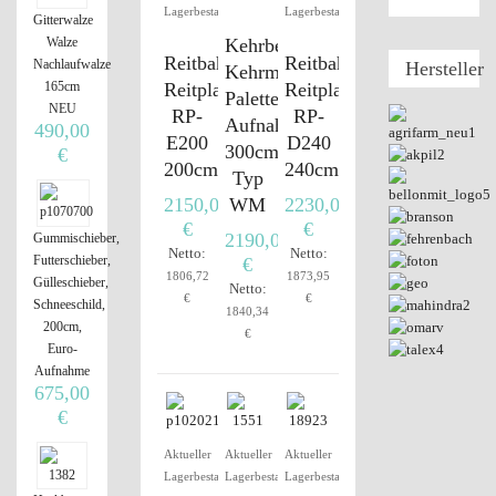
Lagerbestand
Lagerbestand
Gitterwalze
Walze
Kehrbesen,
Reitbahnplaner
Reitbahnplaner
Nachlaufwalze
Hersteller
Kehrmaschine,
165cm
Reitplatzplaner
Reitplatzplaner
Palettengabel-
NEU
RP-
RP-
Aufnahme
490,00
E200
D240
300cm,
€
200cm
240cm
Typ
2150,00
WM
2230,00
€
€
2190,00
Gummischieber,
Netto:
Netto:
Futterschieber,
€
1806,72
1873,95
Gülleschieber,
Netto:
€
€
Schneeschild,
1840,34
200cm,
€
Euro-
Aufnahme
675,00
€
Aktueller
Aktueller
Aktueller
Lagerbestand
Lagerbestand
Lagerbestand