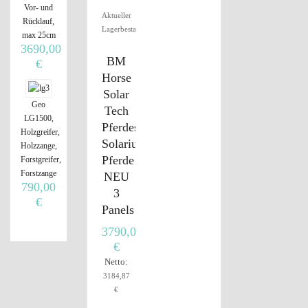
Vor- und
Aktueller
Rücklauf,
Lagerbestand
max 25cm
3690,00
BM
€
Horse
Solar
Geo
Tech
LG1500,
Pferdesolarium
Holzgreifer,
Solarium
Holzzange,
Pferde
Forstgreifer,
Forstzange
NEU
790,00
3
€
Panels
3790,00
€
Netto:
3184,87
€