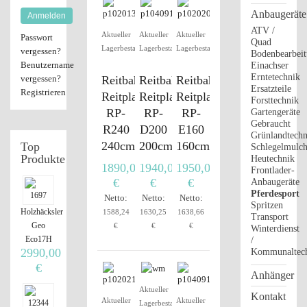
Anbaugeräte
Anmelden
ATV /
Aktueller
Aktueller
Aktueller
Passwort
Quad
Lagerbestand
Lagerbestand
Lagerbestand
vergessen?
Bodenbearbei
Benutzername
Einachser
Erntetechnik
vergessen?
Reitbahnplaner
Reitbahnplaner
Reitbahnplaner
Ersatzteile
Registrieren
Reitplatzplaner
Reitplatzplaner
Reitplatzplaner
Forsttechnik
RP-
RP-
RP-
Gartengeräte
Gebraucht
R240
D200
E160
Grünlandtechn
240cm
200cm
160cm
Top
Schlegelmulch
Produkte
Heutechnik
1890,00
1940,00
1950,00
Frontlader-
€
€
€
Anbaugeräte
Pferdesport
Netto:
Netto:
Netto:
Spritzen
Holzhäcksler
1588,24
1630,25
1638,66
Transport
Geo
€
€
€
Winterdienst
Eco17H
/
2990,00
Kommunaltec
€
Anhänger
Aktueller
Kontakt
Aktueller
Aktueller
Lagerbestand