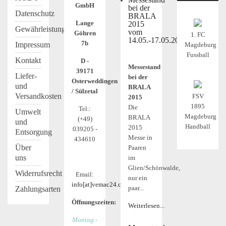
GmbH
bei der
Datenschutz
BRALA
Lange
2015
Gewährleistung
vom
Göhren
1. FC
14.05.-17.05.2015
7b
Impressum
Magdeburg
Fussball
Kontakt
D -
Messestand
39171
Liefer-
bei der
Osterweddingen
und
BRALA
/ Sülzetal
Versandkosten
FSV
2015
1895
Die
Tel.:
Umwelt
Magdeburg
BRALA
(+49)
und
Handball
2015
039205 -
Entsorgung
Messe in
434610
Über
Paaren
uns
im
Glien/Schönwalde,
Widerrufsrecht
Email:
nur ein
info[at]vemac24.com
paar...
Zahlungsarten
Öffnungszeiten:
Weiterlesen...
Montag -