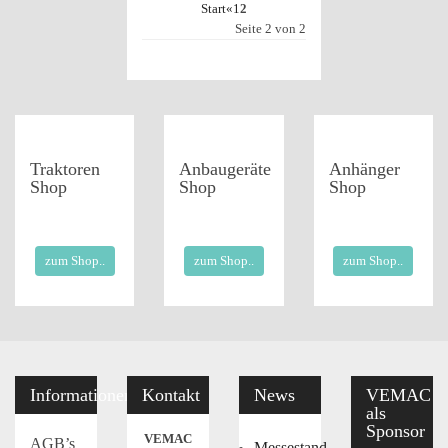
Start
«
1
2
Seite 2 von 2
Traktoren
Anbaugeräte
Anhänger
Shop
Shop
Shop
zum Shop..
zum Shop..
zum Shop..
Informationen
Kontakt
News
VEMAC
als
Sponsor
VEMAC
AGB’s
Messestand