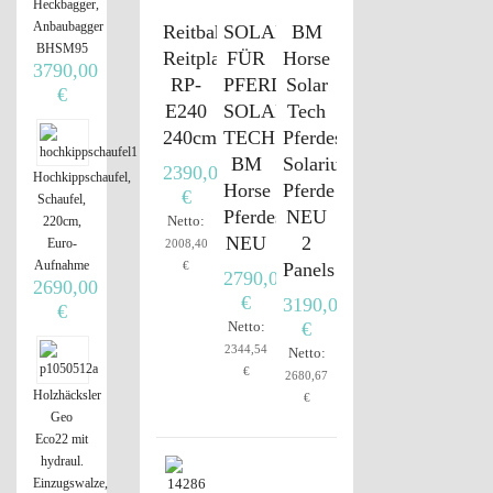
Heckbagger,
Anbaubagger
Reitbahnplaner
SOLARIUM
BM
BHSM95
Reitplatzplaner
FÜR
Horse
3790,00
RP-
PFERDE
Solar
€
E240
SOLAR-
Tech
240cm
TECH
Pferdesolarium
BM
Solarium
2390,00
Hochkippschaufel,
Horse
Pferde
€
Schaufel,
Pferdesolarium
NEU
Netto:
220cm,
NEU
2
Euro-
2008,40
Aufnahme
€
Panels
2790,00
2690,00
€
3190,00
€
Netto:
€
2344,54
Netto:
€
2680,67
Holzhäcksler
€
Geo
Eco22 mit
hydraul.
Einzugswalze,