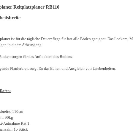
planer Reitplatzplaner RB110
eitsbreite
laner ist für die tägliche Dauerpflege für fast alle Böden geeignet. Das Lockern, 
lgen in einem Arbeitsgang.
Zinken sorgen für das Auflockern des Bodens.
gende Planierbrett sorgt für das Ebnen und Ausgleich von Unebenheiten.
Daten:
sbreite: 110cm
ht: 90kg
kt-Aufnahme Kat.1
anzahl: 15 Stück