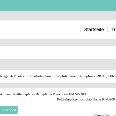
Startseite
Tr
baugeräte
Pferdesport
Reitbahnplaner, Reitplatzplaner, Bahnplaner RB110, 110c
latzplaner Reitbahnplaner Bahnplaner Planer Geo HM240 NEU
Reitbahnplaner Reitplatzplaner RP-D200
 Pferdesport