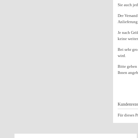
Sie auch je
Der Versand 
Anlieferung
Je nach Grö
keine weiter
Bei sehr gr
wird.
Bitte geben
Ihnen ange
Kundenreze
Für dieses 