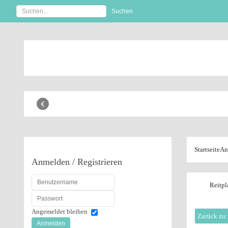
Anbaugeräte Shop
‹
Startseite
An
Anmelden
/ Registrieren
Reitp
Angemeldet bleiben
Zurück zu:
Anmelden