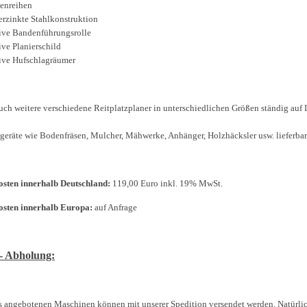
enreihen
erzinkte Stahlkonstruktion
ive Bandenführungsrolle
ive Planierschild
ive Hufschlagräumer
uch weitere verschiedene Reitplatzplaner in unterschiedlichen Größen ständig auf 
geräte wie Bodenfräsen, Mulcher, Mähwerke, Anhänger, Holzhäcksler usw. lieferbar
sten innerhalb Deutschland:
119,00 Euro inkl. 19% MwSt.
osten innerhalb Europa:
auf Anfrage
- Abholung:
s angebotenen Maschinen können mit unserer Spedition versendet werden. Natürl