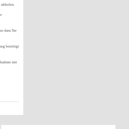
r abholen.
ie
so dass Sie
ung benötigt
ufnahme mit