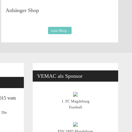
Anhänger
Shop
zum Shop..
VEMAC
als Sponsor
2015 vom
1. FC Magdeburg
Fussball
Die
FSV 1895 Magdeburg