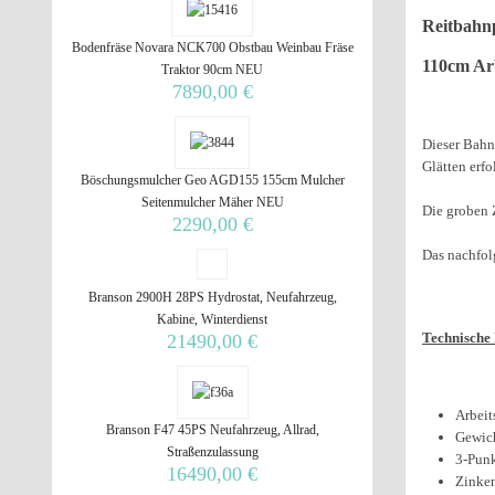
Reitbahn
Bodenfräse Novara NCK700 Obstbau Weinbau Fräse
110cm Arb
Traktor 90cm NEU
7890,00 €
Dieser Bahnp
Glätten erfo
Böschungsmulcher Geo AGD155 155cm Mulcher
Seitenmulcher Mäher NEU
Die groben 
2290,00 €
Das nachfol
Branson 2900H 28PS Hydrostat, Neufahrzeug,
Kabine, Winterdienst
Technische 
21490,00 €
Arbeit
Branson F47 45PS Neufahrzeug, Allrad,
Gewic
Straßenzulassung
3-Pun
16490,00 €
Zinken