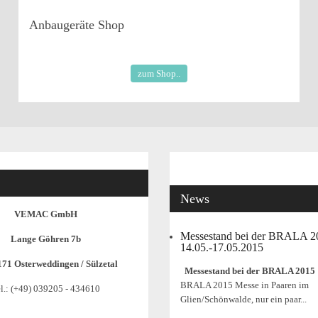
Anbaugeräte
Shop
zum Shop..
News
VEMAC GmbH
Messestand bei der BRALA 
Lange Göhren 7b
14.05.-17.05.2015
171 Osterweddingen / Sülzetal
Messestand bei der BRALA 2015
BRALA 2015 Messe in Paaren im
l.: (+49) 039205 - 434610
Glien/Schönwalde, nur ein paar...