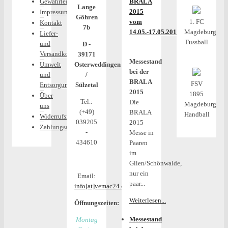
Gewährleistung
BRALA
Lange
2015
Impressum
Göhren
1. FC
vom
Kontakt
7b
Magdeburg
14.05.-17.05.2015
Liefer-
Fussball
und
D -
Versandkosten
39171
Messestand
Umwelt
Osterweddingen
bei der
und
/
BRALA
FSV
Entsorgung
Sülzetal
2015
1895
Über
Tel.:
Die
Magdeburg
uns
(+49)
BRALA
Handball
Widerrufsrecht
039205
2015
Zahlungsarten
-
Messe in
434610
Paaren
im
Glien/Schönwalde,
nur ein
Email:
paar...
info[at]vemac24.com
Weiterlesen...
Öffnungszeiten:
Messestand
Montag