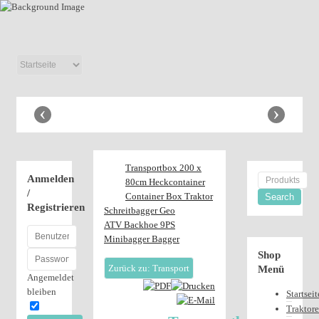
Anhänger
Shop
‹
›
Transportbox 200 x
Anmelden
80cm Heckcontainer
/
Container Box Traktor
Registrieren
Schreitbagger Geo
ATV Backhoe 9PS
Minibagger Bagger
Shop
Zurück zu: Transport
Menü
Angemeldet
bleiben
Startseit
Traktor