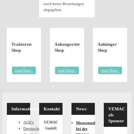
noch keine Bewertungen
abgegeben.
Traktoren
Anbaugeräte
Anhänger
Shop
Shop
Shop
zum Shop..
zum Shop..
zum Shop..
Informationen
Kontakt
News
VEMAC
als
Sponsor
AGB’s
VEMAC
Messestand
GmbH
Datenschutz
bei der