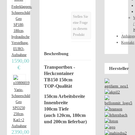
Federklappen-
Schneeschild
Stellen Sie
W
Geo
eine Frage
/
SP180,
zu diesem
180cm,
Produkt
Anhäng
hydraulische
Kontakt
Verstellung,
EURO-
Beschreibung
Aufnahme
1590,00
€
Transportbox -
Hersteller
Heckcontainer
TB150 150cm
TOP-Qualität
Vario-
150cm Arbeitsbreite
Schneeschild
Geo
Innenbreite
SPO250
100cm Tiefe
250cm,
(auch 120cm, 180cm
Kat1+2
und 200cm lieferbar)
Aufnahme
2390,00