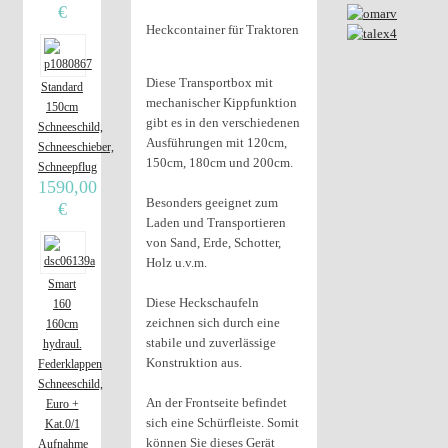
€
Heckcontainer für Traktoren
Diese Transportbox mit
Standard
mechanischer Kippfunktion
150cm
gibt es in den verschiedenen
Schneeschild,
Ausführungen mit 120cm,
Schneeschieber,
150cm, 180cm und 200cm.
Schneepflug
1590,00
Besonders geeignet zum
€
Laden und Transportieren
von Sand, Erde, Schotter,
Holz u.v.m.
Smart
Diese Heckschaufeln
160
zeichnen sich durch eine
160cm
stabile und zuverlässige
hydraul.
Konstruktion aus.
Federklappen
Schneeschild,
An der Frontseite befindet
Euro +
sich eine Schürfleiste. Somit
Kat.0/1
können Sie dieses Gerät
Aufnahme