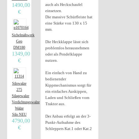
1490,00
auch als Heckschaufel
einsetzen.
€
Die massive Schürfleiste hat
eine Stärke von 130 x 15
mm.
Sichelmähwerk
Geo
Die Heckklappe lässt sich
DM180
problemlos herausnehmen
1349,00
oder als Pendelklappe
€
nutzen.
Ein einfach von Hand zu
bedienender
Silowalze
Kippmechanismus sorgt für
275
ein einfaches Auskippen,
Silagewalze
Laden und Schließen vom
Verdichtungswalze
Traktor aus.
Walze
Silo NEU
Der Anbau erfolgt an der 3-
4790,00
Punkt-Aufnahme des
€
Schleppers Kat.1 oder Kat.2