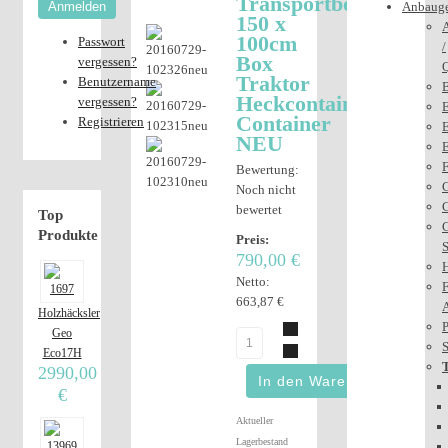
Transportbox
Anmelden
Anbauge
150 x
100cm
Passwort
/
Box
vergessen?
Traktor
Benutzername
Heckcontainer
vergessen?
E
Container
Registrieren
E
NEU
E
F
Bewertung:
G
Noch nicht
bewertet
Top
G
Produkte
Preis:
790,00 €
Netto:
F
663,87 €
Holzhäcksler
P
Geo
S
Eco17H
2990,00
€
Aktueller
Lagerbestand