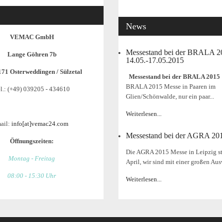
News
VEMAC GmbH
Messestand bei der BRALA 
Lange Göhren 7b
14.05.-17.05.2015
171 Osterweddingen / Sülzetal
Messestand bei der BRALA 2015
BRALA 2015 Messe in Paaren im
l.: (+49) 039205 - 434610
Glien/Schönwalde, nur ein paar...
Weiterlesen...
ail:
info[at]vemac24.com
Messestand bei der AGRA 20
Öffnungszeiten:
Die AGRA 2015 Messe in Leipzig st
Montag - Freitag
April, wir sind mit einer großen Aus
08:00 - 15:30 Uhr
Weiterlesen...