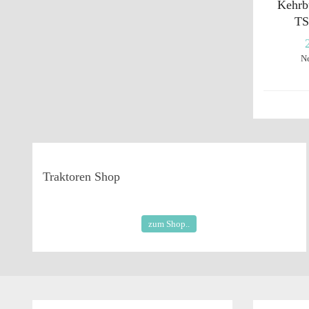
Kehrb
TS
N
Traktoren
Shop
zum Shop..