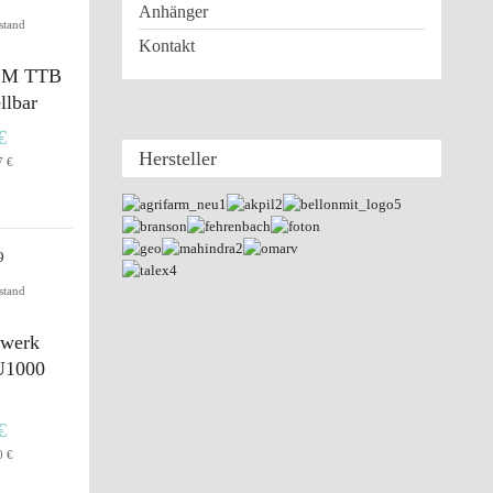
Anhänger
stand
Kontakt
n M TTB
llbar
€
Hersteller
7 €
stand
werk
U1000
€
0 €