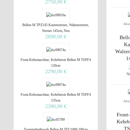
2750,00 €
Aktu
Bellon M TPZ145 Kastenstreuer, Walzenstreuer,
Streuer 145cm, Neu
2890,00 €
Bell
Ka
Walzen
1
Front-Kehrmaschine, Kehrbürste Bellon M TSPF4
120cm
2290,00 €
N
Front-Kehrmaschine, Kehrbürste Bellon M TSPF4
135cm
Aktu
2390,00 €
Front
Kehrb
TS
Trommelmähwerk Bellon M TFU1000 100cm