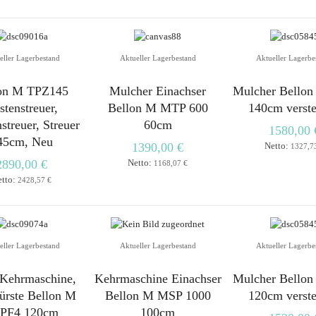
eller Lagerbestand
Aktueller Lagerbestand
Aktueller Lagerbe
on M TPZ145
Mulcher Einachser
Mulcher Bello
stenstreuer,
Bellon M MTP 600
140cm verste
streuer, Streuer
60cm
1580,00 
45cm, Neu
1390,00 €
Netto:
1327,7
2890,00 €
Netto:
1168,07 €
etto:
2428,57 €
eller Lagerbestand
Aktueller Lagerbestand
Aktueller Lagerbe
-Kehrmaschine,
Kehrmaschine Einachser
Mulcher Bello
ürste Bellon M
Bellon M MSP 1000
120cm verste
PF4 120cm
100cm