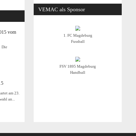
VEMAC
als Sponsor
2015 vom
1. FC Magdeburg
Fussball
Die
FSV 1895 Magdeburg
Handball
15
artet am 23.
wahl an...