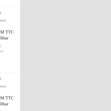
stand
n M TTC
llbar
€
3 €
stand
n M TTC
llbar