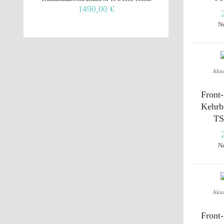
1490,00 €
N
Aktu
Front
Kehrb
TS
N
Aktu
Front