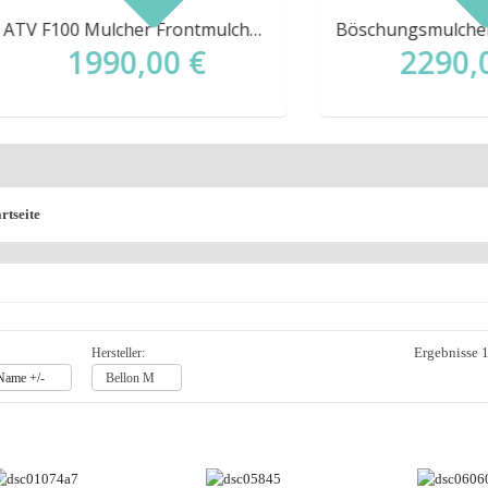
ATV F100 Mulcher Frontmulcher Quad Mähwerk 100cm NEU PKW UTV
1990,00 €
2290,00 €
rtseite
Ergebnisse 1
Hersteller:
 Name +/-
Bellon M