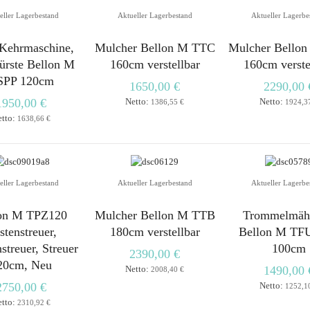
eller Lagerbestand
Aktueller Lagerbestand
Aktueller Lagerbe
Kehrmaschine,
Mulcher Bellon M TTC
Mulcher Bello
ürste Bellon M
160cm verstellbar
160cm verste
SPP 120cm
1650,00 €
2290,00 
1950,00 €
Netto:
Netto:
1386,55 €
1924,3
etto:
1638,66 €
eller Lagerbestand
Aktueller Lagerbestand
Aktueller Lagerbe
on M TPZ120
Mulcher Bellon M TTB
Trommelmäh
stenstreuer,
180cm verstellbar
Bellon M TF
streuer, Streuer
100cm
2390,00 €
20cm, Neu
Netto:
1490,00 
2008,40 €
2750,00 €
Netto:
1252,1
etto:
2310,92 €