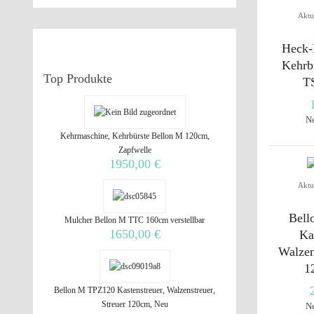
Aktu
Heck-
Kehrb
Top
Produkte
T
N
Kehrmaschine, Kehrbürste Bellon M 120cm,
Zapfwelle
1950,00 €
Aktu
Bell
Mulcher Bellon M TTC 160cm verstellbar
1650,00 €
Ka
Walzen
1
Bellon M TPZ120 Kastenstreuer, Walzenstreuer,
Streuer 120cm, Neu
N