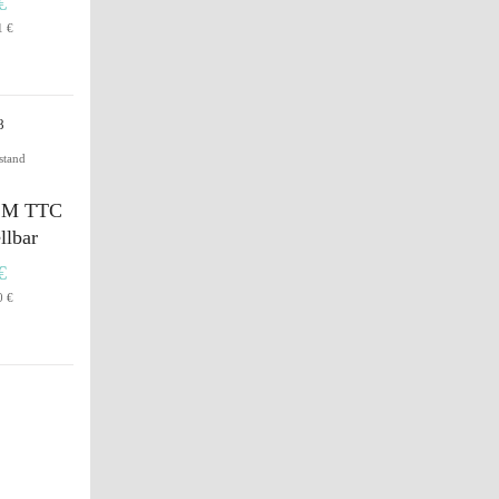
€
1 €
stand
n M TTC
llbar
€
0 €