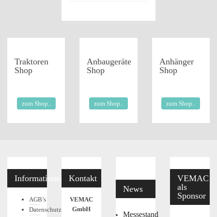
Traktoren
Anbaugeräte
Anhänger
Shop
Shop
Shop
zum Shop..
zum Shop..
zum Shop..
Informationen
Kontakt
VEMAC
als
News
Sponsor
AGB’s
VEMAC
GmbH
Datenschutz
Messestand