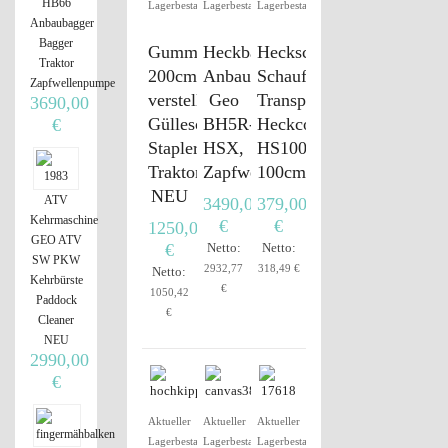
HB66
Lagerbestand
Lagerbestand
Lagerbestand
Anbaubagger
Bagger
Gummischieber
Heckbagger,
Heckschaufel,
Traktor
200cm
Anbaubagger
Schaufel,
Zapfwellenpumpe
verstellbar
Geo
Transportbox,
3690,00
Gülleschieber
BH5R-
Heckcontainer
€
Stapler
HSX,
HS100
Traktor
Zapfwellenpumpe
100cm
NEU
ATV
3490,00
379,00
Kehrmaschine
€
€
1250,00
GEO ATV
€
Netto:
Netto:
SW PKW
2932,77
318,49 €
Netto:
Kehrbürste
€
1050,42
Paddock
€
Cleaner
NEU
2990,00
€
Aktueller
Aktueller
Aktueller
Lagerbestand
Lagerbestand
Lagerbestand