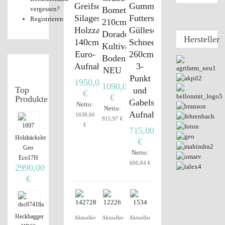
Greifschaufel,
Gummischieber,
vergessen?
Bomet
Silageschaufel,
Futterschieber,
Registrieren
210cm
Holzzange
Gülleschieber,
Dorado
Hersteller
140cm,
Schneeschild,
Kultivator
Euro-
260cm,
Bodenlockerer
Aufnahme
3-
NEU
Punkt
1950,00
1090,00
Top
und
€
€
Produkte
Gabelstapler
Netto:
Netto:
Aufnahme
1638,66
915,97 €
€
715,00
Holzhäcksler
€
Geo
Netto:
Eco17H
600,84 €
2990,00
€
Heckbagger
Aktueller
Aktueller
Aktueller