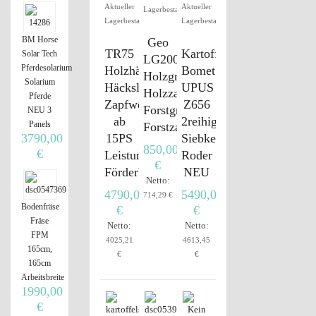
Aktueller
Aktueller
Lagerbestand
Lagerbestand
Lagerbestand
BM Horse
Geo
TR75
Kartoffelroder
Solar Tech
LG2000,
Pferdesolarium
Holzhäcksler,
Bomet
Holzgreifer,
Solarium
Häcksler,
UPUS
Holzzange,
Pferde
Zapfwellenantrieb,
Z656
Forstgreifer,
NEU 3
ab
2reihig
Panels
Forstzange
3790,00
15PS
Siebkettenroder
850,00
€
Leistung,
Roder
€
Förderband
NEU
Netto:
4790,00
5490,00
714,29 €
Bodenfräse
€
€
Fräse
Netto:
Netto:
FPM
4025,21
4613,45
165cm,
€
€
165cm
Arbeitsbreite
1990,00
€