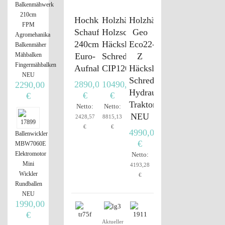
Balkenmähwerk
210cm
Hochkippschaufel,
Holzhäcksler,
Holzhäcksler
FPM
Schaufel,
Holzschredder,
Geo
Agromehanika
240cm,
Häcksler,
Eco22-
Balkenmäher
Euro-
Schredder
Z
Mähbalken
Fingermähbalken
Aufnahme
CIP1200
Häcksler
NEU
Schredder
2890,00
10490,00
2290,00
Hydraulik
€
€
€
Traktor
Netto:
Netto:
NEU
2428,57
8815,13
€
€
4990,00
Ballenwickler
€
MBW7060E
Elektromotor
Netto:
Mini
4193,28
Wickler
€
Rundballen
NEU
1990,00
€
Aktueller