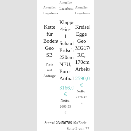
Aktueller
Aktueller
Aktueller
Lagerbestand
Lagerbestand
Lagerbestand
Klappschaufel
Kette
Kreiselegge,
4-in-
für
Egge
1
Bodenumkehrfräse
Geo
Schaufel
Geo
MG170
Erdschaufel
SB
RC,
220cm
170cm
NEU,
Preis
Arbeitsbreite
auf
Euro-
Anfrage
Aufnahme
2590,00
€
3166,05
Netto:
€
2176,47
Netto:
€
2660,55
€
Start
«
1
2
3
4
5
6
7
8
9
10
»
Ende
Seite 2 von 77