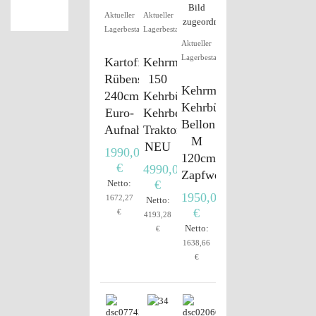
Aktueller
Aktueller
Lagerbestand
Lagerbestand
Aktueller
Lagerbestand
Kartoffelschaufel,
Kehrmaschine
Rübenschaufel,
150
Kehrmaschine,
240cm,
Kehrbürste
Kehrbürste
Euro-
Kehrbesen
Bellon
Aufnahme
Traktor
M
NEU
1990,00
120cm,
€
4990,00
Zapfwelle
Netto:
€
1950,00
1672,27
Netto:
€
€
4193,28
Netto:
€
1638,66
€