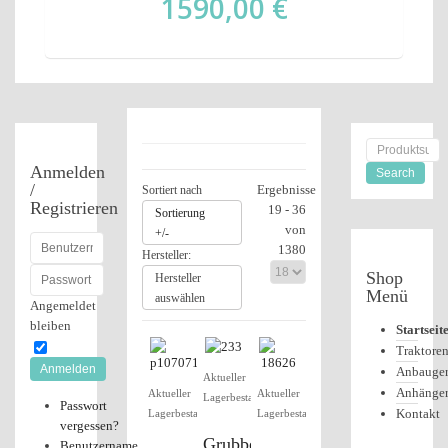
1590,00 €
Anmelden
/
Ergebnisse
Sortiert nach
Registrieren
19 - 36
Sortierung
von
+/-
1380
Hersteller:
Shop
Hersteller
Menü
auswählen
Angemeldet
bleiben
Startseit
Traktore
Anmelden
Anbauger
Aktueller
Anhänge
Aktueller
Aktueller
Lagerbestand
Passwort
Kontakt
Lagerbestand
Lagerbestand
vergessen?
Grubber
Benutzername