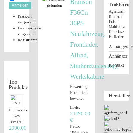
Branson
Traktoren
Anmelden
F36Cn
Agrifarm
Passwort
Branson
36PS
Foton
vergessen?
Mahindra
Benutzername
Einachser
Neufahrzeug,
vergessen?
Hoflader
Registrieren
Frontlader,
Anbaugeräte
Allrad,
Anhänger
Straßenzulassung,
Kontakt
Werkskabine
Top
Produkte
Bewertung:
Noch nicht
Hersteller
bewertet
Preis:
Holzhäcksler
21490,00
Geo
€
Eco17H
Netto:
2990,00
18058,82 €