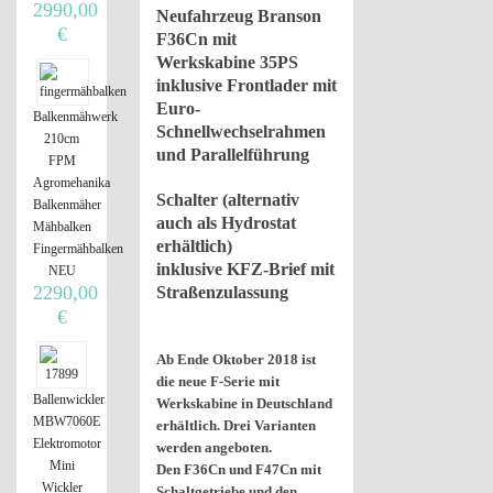
2990,00
Neufahrzeug Branson
€
F36Cn mit
Werkskabine 35PS
inklusive Frontlader mit
Euro-
Balkenmähwerk
Schnellwechselrahmen
210cm
und Parallelführung
FPM
Agromehanika
Schalter (alternativ
Balkenmäher
auch als Hydrostat
Mähbalken
erhältlich)
Fingermähbalken
inklusive KFZ-Brief mit
NEU
2290,00
Straßenzulassung
€
Ab Ende Oktober 2018 ist
die neue F-Serie mit
Ballenwickler
Werkskabine in Deutschland
MBW7060E
erhältlich. Drei Varianten
Elektromotor
werden angeboten.
Mini
Den F36Cn und F47Cn mit
Wickler
Schaltgetriebe und den