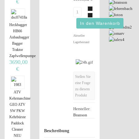
€
Heckbagger
HB66
Aktueller
Anbaubagger
Lagerbestand
Bagger
Traktor
Zapfwellenpumpe
3690,00
€
Stellen Sie
eine Frage
zu diesem
ATV
Produkt
Kehrmaschine
GEO ATV
Hersteller:
SW PKW
Branson
Kehrbürste
Paddock
Cleaner
Beschreibung
NEU