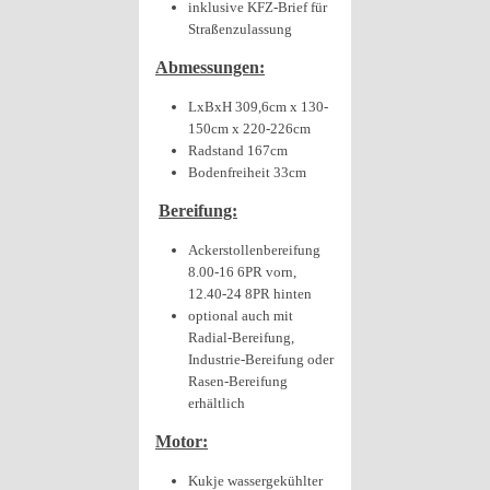
inklusive KFZ-Brief für
Straßenzulassung
Abmessungen:
LxBxH 309,6cm x 130-
150cm x 220-226cm
Radstand 167cm
Bodenfreiheit 33cm
Bereifung:
Ackerstollenbereifung
8.00-16 6PR vorn,
12.40-24 8PR hinten
optional auch mit
Radial-Bereifung,
Industrie-Bereifung oder
Rasen-Bereifung
erhältlich
Motor:
Kukje wassergekühlter