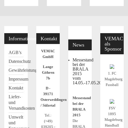
Informationen
Kontakt
VEMAC
als
News
Sponsor
VEMAC
AGB’s
GmbH
Messestand
Datenschutz
bei der
Lange
BRALA
Gewährleistung
Göhren
2015
1. FC
vom
7b
Impressum
Magdeburg
14.05.-17.05.2015
Fussball
Kontakt
D -
39171
Liefer-
Messestand
Osterweddingen
und
bei der
/ Sülzetal
Versandkosten
FSV
BRALA
1895
2015
Tel.:
Umwelt
Magdeburg
Die
(+49)
und
Handball
BRALA
039205 -