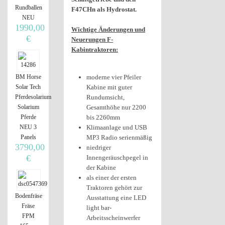
Rundballen
F47CHn als Hydrostat.
NEU
1990,00
Wichtige Änderungen und
€
Neuerungen F-
Kabintraktoren:
BM Horse
moderne vier Pfeiler
Solar Tech
Kabine mit guter
Pferdesolarium
Rundumsicht,
Solarium
Gesamthöhe nur 2200
Pferde
bis 2260mm
NEU 3
Klimaanlage und USB
Panels
MP3 Radio serienmäßig
3790,00
niedriger
€
Innengeräuschpegel in
der Kabine
als einer der ersten
Traktoren gehört zur
Bodenfräse
Ausstattung eine LED
Fräse
light bar-
FPM
Arbeitsscheinwerfer