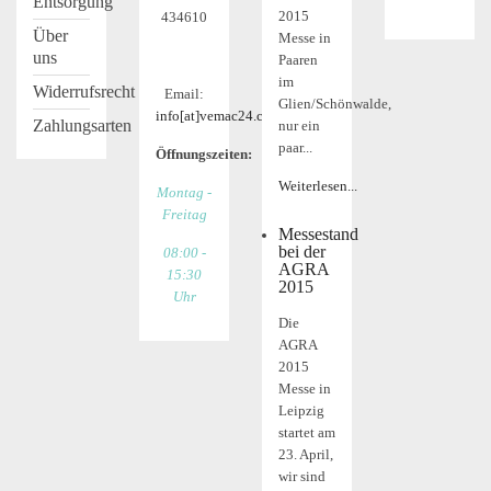
Entsorgung
2015
434610
Über
Messe in
uns
Paaren
im
Widerrufsrecht
Email:
Glien/Schönwalde,
info[at]vemac24.com
Zahlungsarten
nur ein
paar...
Öffnungszeiten:
Weiterlesen...
Montag -
Freitag
Messestand
bei der
08:00 -
AGRA
15:30
2015
Uhr
Die
AGRA
2015
Messe in
Leipzig
startet am
23. April,
wir sind