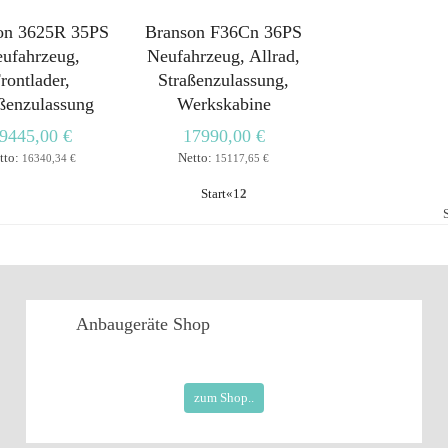
on 3625R 35PS
Branson F36Cn 36PS
ufahrzeug,
Neufahrzeug, Allrad,
rontlader,
Straßenzulassung,
ßenzulassung
Werkskabine
9445,00 €
17990,00 €
tto:
Netto:
16340,34 €
15117,65 €
Start
«
1
2
Anbaugeräte
Shop
zum Shop..