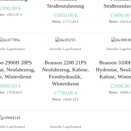
Straßenzulassung
Straßenzula
2990,00 €
tto:
13950,00 €
15490,00
10915,97 €
Netto:
Netto:
11722,69 €
13016,8
eller Lagerbestand
Aktueller Lagerbestand
Aktueller Lagerbe
on 2900H 28PS
Branson 2200 21PS
Branson 3100
at, Neufahrzeug,
Neufahrzeug, Kabine,
Hydrostat, Neuf
, Winterdienst
Fronthydraulik,
Kabine, Winte
Winterdienst
0990,00 €
22490,00
tto:
17790,00 €
Netto:
17638,66 €
18899,1
Netto:
14949,58 €
eller Lagerbestand
Aktueller Lagerbestand