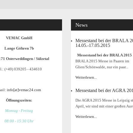
News
VEMAC GmbH
Messestand bei der BRALA 
14.05.-17.05.2015
Lange Göhren 7b
Messestand bei der BRALA 2015
171 Osterweddingen / Sülzetal
BRALA 2015 Messe in Paaren im
Glien/Schönwalde, nur ein paar...
l.: (+49) 039205 - 434610
Weiterlesen...
ail:
info[at]vemac24.com
Messestand bei der AGRA 20
Öffnungszeiten:
Die AGRA 2015 Messe in Leipzig st
April, wir sind mit einer großen Aus
Montag - Freitag
Weiterlesen...
08:00 - 15:30 Uhr