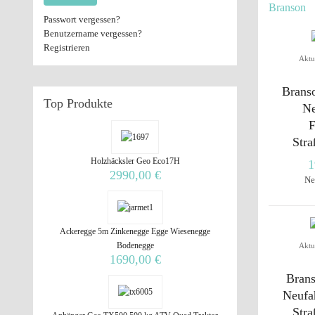
Branson
Passwort vergessen?
Benutzername vergessen?
Registrieren
Aktu
Brans
Top
Produkte
Ne
F
Stra
Holzhäcksler Geo Eco17H
1
2990,00 €
Ne
Ackeregge 5m Zinkenegge Egge Wiesenegge
Bodenegge
Aktu
1690,00 €
Bran
Neufa
Stra