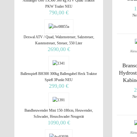
Anhänger Geo TX500 500 kg ATV Quad Traktor
PKW Trailer NEU
1
790,00 €
Ne
Dexwal ATV / Quad, Walzenstreuer, Salzstreuer,
Kastenstreuer, Streuer, 550 Liter
2690,00 €
Aktu
Brans
Hydrost
Ballenspieß BH300 300kg Ballengabel Heck Traktor
Kabine
Spieß 3Punkt NEU
299,00 €
2
Ne
Bandheuwender Mini 150-180cm, Heuwender,
Schwader, Heuschwader Neugerät
1090,00 €
Aktu