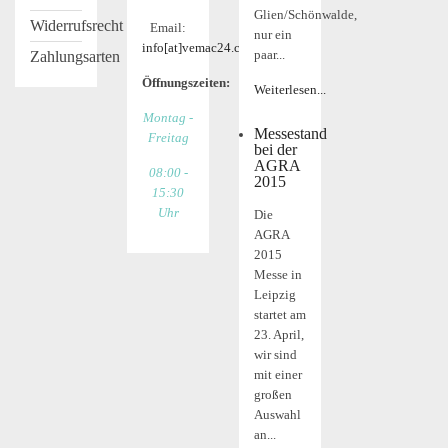
Glien/Schönwalde,
Widerrufsrecht
Email:
nur ein
info[at]vemac24.com
paar...
Zahlungsarten
Öffnungszeiten:
Weiterlesen...
Montag -
Messestand
Freitag
bei der
AGRA
08:00 -
2015
15:30
Uhr
Die
AGRA
2015
Messe in
Leipzig
startet am
23. April,
wir sind
mit einer
großen
Auswahl
an...