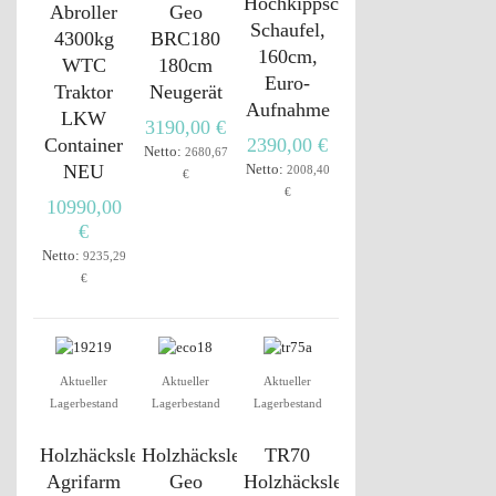
Hochkippschaufel,
Abroller
Geo
Schaufel,
4300kg
BRC180
160cm,
WTC
180cm
Euro-
Traktor
Neugerät
Aufnahme
LKW
3190,00 €
Container
2390,00 €
Netto:
2680,67
NEU
Netto:
2008,40
€
€
10990,00
€
Netto:
9235,29
€
Aktueller
Aktueller
Aktueller
Lagerbestand
Lagerbestand
Lagerbestand
Holzhäcksler
Holzhäcksler
TR70
Agrifarm
Geo
Holzhäcksler,