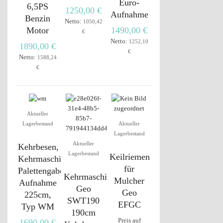
Euro-
6,5PS
1250,00 €
Aufnahme
Benzin
Netto:
1050,42
Motor
1490,00 €
€
Netto:
1252,10
1890,00 €
€
Netto:
1588,24
€
Aktueller
Lagerbestand
Aktueller
Lagerbestand
Aktueller
Kehrbesen,
Lagerbestand
Keilriemen
Kehrmaschine,
für
Palettengabel-
Kehrmaschine
Mulcher
Aufnahme
Geo
Geo
225cm,
SWT190
EFGC
Typ WM
190cm
Preis auf
1690,00 €