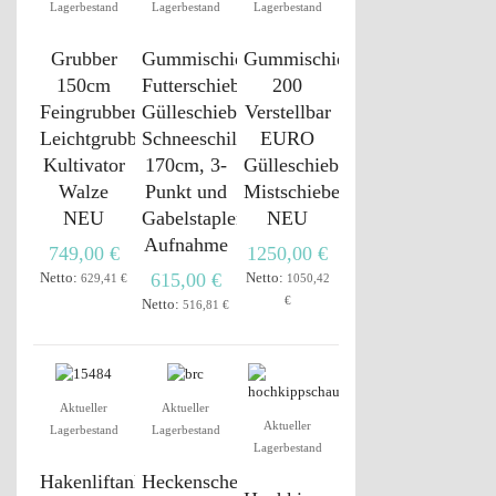
Lagerbestand
Lagerbestand
Lagerbestand
Grubber
Gummischieber,
Gummischieber
150cm
Futterschieber,
200
Feingrubber
Gülleschieber,
Verstellbar
Leichtgrubber
Schneeschild,
EURO
Kultivator
170cm, 3-
Gülleschieber
Walze
Punkt und
Mistschieber
NEU
Gabelstapler
NEU
Aufnahme
749,00 €
1250,00 €
Netto:
615,00 €
Netto:
629,41 €
1050,42
€
Netto:
516,81 €
Aktueller
Aktueller
Aktueller
Lagerbestand
Lagerbestand
Lagerbestand
Hakenliftanhänger
Heckenschere