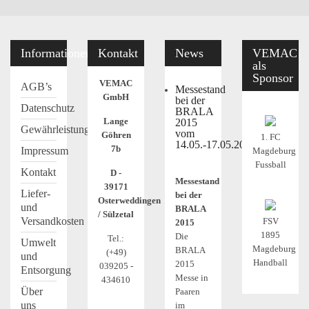
Informationen
Kontakt
News
VEMAC
als
Sponsor
VEMAC
AGB’s
Messestand
GmbH
bei der
Datenschutz
BRALA
Lange
2015
Gewährleistung
vom
Göhren
1. FC
14.05.-17.05.2015
7b
Impressum
Magdeburg
Fussball
Kontakt
D -
Messestand
39171
Liefer-
bei der
Osterweddingen
und
BRALA
/ Sülzetal
Versandkosten
FSV
2015
1895
Die
Tel.:
Umwelt
Magdeburg
BRALA
(+49)
und
Handball
2015
039205 -
Entsorgung
Messe in
434610
Über
Paaren
uns
im