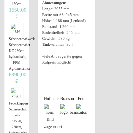
Abmessungen:
160cm
Länge: 2055 mm
1550,00
Breite mit AS: 945 mm
€
Höhe: 1.188 mm (Lenkrad)
Radstand: 1.260 mm
Bodenfreiheit: 245 mm
Gewicht: 580 kg
Scheibenmähwerk,
Tankvolumen: 30 l
Scheibenmäher
KC 280cm
viele Anbaugeräte gegen
hydraulisch,
Aufpreis möglich!
FPM
Agromehanika
6990,00
€
Hoflader
Branson
Foton
Federklappen-
Schneeschild
Geo
SP220,
220cm,
hydraulische