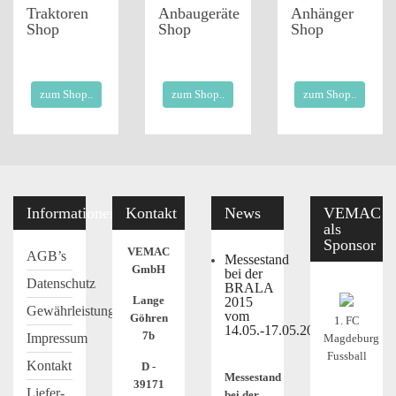
Traktoren
Anbaugeräte
Anhänger
Shop
Shop
Shop
zum Shop..
zum Shop..
zum Shop..
Informationen
Kontakt
News
VEMAC
als
Sponsor
VEMAC
AGB’s
Messestand
GmbH
bei der
Datenschutz
BRALA
Lange
2015
Gewährleistung
vom
Göhren
1. FC
14.05.-17.05.2015
7b
Impressum
Magdeburg
Fussball
Kontakt
D -
Messestand
39171
Liefer-
bei der