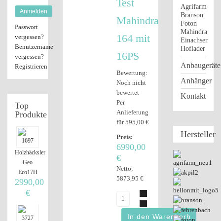
Test
Agrifarm
Anmelden
Branson
Mahindra
Foton
Passwort
Mahindra
164 mit
vergessen?
Einachser
Benutzername
Hoflader
16PS
vergessen?
Anbaugeräte
Registrieren
Bewertung:
Anhänger
Noch nicht
bewertet
Kontakt
Per
Top
Anlieferung
Produkte
für 595,00 €
Hersteller
Preis:
6990,00
Holzhäcksler
€
Geo
Netto:
Eco17H
5873,95 €
2990,00
€