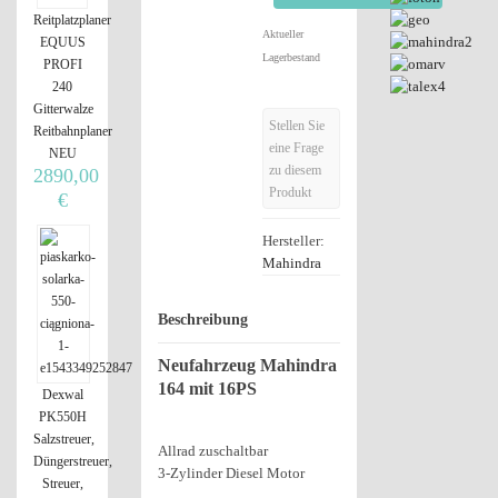
Reitplatzplaner
Aktueller
EQUUS
Lagerbestand
PROFI
240
Gitterwalze
Stellen Sie
Reitbahnplaner
eine Frage
NEU
zu diesem
2890,00
Produkt
€
Hersteller:
Mahindra
Beschreibung
Neufahrzeug Mahindra
164 mit 16PS
Dexwal
PK550H
Salzstreuer,
Allrad zuschaltbar
Düngerstreuer,
3-Zylinder Diesel Motor
Streuer,