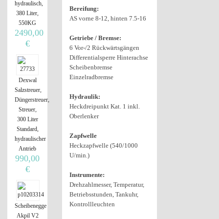
hydraulisch,
Bereifung:
380 Liter,
AS vorne 8-12, hinten 7.5-16
550KG
2490,00
Getriebe / Bremse:
€
6 Vor-/2 Rückwärtsgängen
Differentialsperre Hinterachse
Scheibenbremse
Einzelradbremse
Dexwal
Salzstreuer,
Hydraulik:
Düngerstreuer,
Heckdreipunkt Kat. 1 inkl.
Streuer,
Oberlenker
300 Liter
Standard,
Zapfwelle
hydraulischer
Heckzapfwelle (540/1000
Antrieb
U/min.)
990,00
€
Instrumente:
Drehzahlmesser, Temperatur,
Betriebsstunden, Tankuhr,
Kontrollleuchten
Scheibenegge
Akpil V2