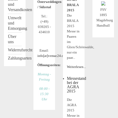
Osterweddingen
und
BRALA
/ Sülzetal
Versandkosten
FSV
2015
1895
Die
Tel.:
Umwelt
Magdeburg
BRALA
(+49)
und
Handball
2015
039205 -
Entsorgung
Messe in
434610
Über
Paaren
uns
im
Glien/Schönwalde,
Widerrufsrecht
Email:
nur ein
info[at]vemac24.com
paar...
Zahlungsarten
Öffnungszeiten:
Weiterlesen...
Montag -
Messestand
Freitag
bei der
AGRA
08:00 -
2015
15:30
Uhr
Die
AGRA
2015
Messe in