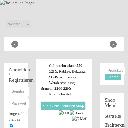
Anbaugeräte
Shop
Anhänger Shop
‹
›
Gebrauchttraktor 550
Anmelden
52PS, Kabine, Heizung,
/
Straßenzulassung,
Registrieren
Wendeschaltung
Branson 2200 22PS
Frontlader Schaufel
Shop
Menü
Zurück zu: Traktoren Shop
Angemeldet
Startseite
bleiben
Traktoren