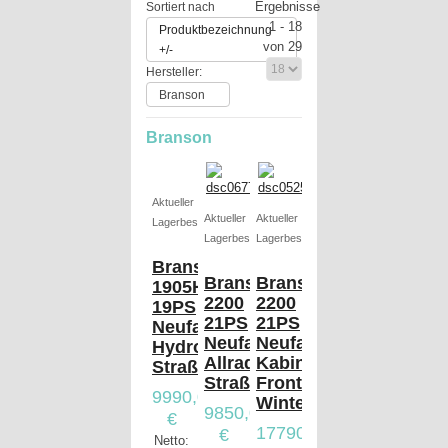
Ergebnisse
Sortiert nach
1 - 18
Produktbezeichnung
von 29
+/-
Hersteller:
Branson
Branson
Aktueller
Aktueller
Aktueller
Lagerbestand
Lagerbestand
Lagerbestand
Branson
Branson
Branson
1905H
2200
2200
19PS
21PS
21PS
Neufahrzeug,
Neufahrzeug,
Neufahrzeug,
Hydrostat,
Allrad,
Kabine,
Straßenzulassung
Straßenzulassung
Fronthydraulik,
9990,00
Winterdienst
9850,00
€
17790,00
€
Netto: