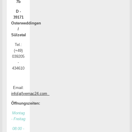
7b
D -
39171
Osterweddingen
/
Sülzetal
Tel.:
(+49)
039205
-
434610
Email:
info[at]vemac24.com
Öffnungszeiten:
Montag
- Freitag
08:00 -