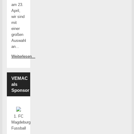
am 23.
April,
wir sind
mit
einer
großen
Auswahl
an...
Weiterlesen...
VEMAC
als
Sponsor
1. FC
Magdeburg
Fussball