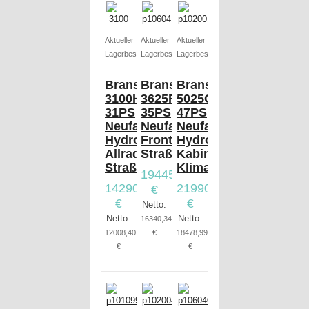
Aktueller
Aktueller
Aktueller
Lagerbestand
Lagerbestand
Lagerbestand
Branson
Branson
Branson
3100H
3625R
5025CH
31PS
35PS
47PS
Neufahrzeug,
Neufahrzeug,
Neufahrzeug,
Hydrostat,
Frontlader,
Hydrostat,
Allrad,
Straßenzulassung
Kabine,
Straßenzulassung
Klimaanlage
19445,00
14290,00
21990,00
€
€
€
Netto:
Netto:
Netto:
16340,34
12008,40
€
18478,99
€
€