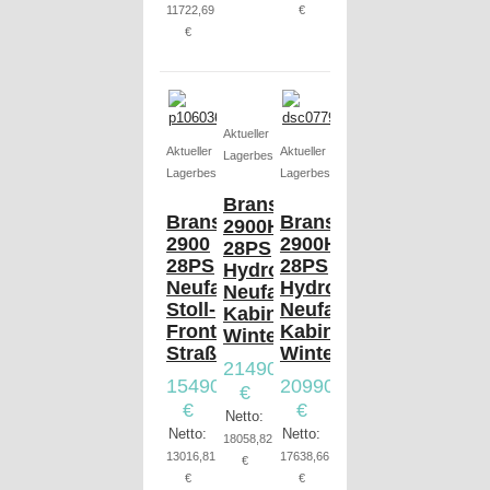
11722,69
€
€
Aktueller
Aktueller
Aktueller
Lagerbestand
Lagerbestand
Lagerbestand
Branson
Branson
Branson
2900H
2900
2900H
28PS
28PS
28PS
Hydrostat,
Neufahrzeug,
Hydrostat,
Neufahrzeug,
Stoll-
Neufahrzeug,
Kabine,
Frontlader,
Kabine,
Winterdienst
Straßenzulassung
Winterdienst
21490,00
15490,00
20990,00
€
€
€
Netto:
Netto:
Netto:
18058,82
13016,81
17638,66
€
€
€