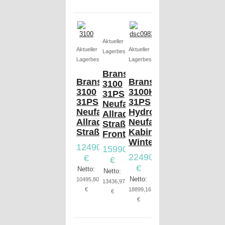
Aktueller
Aktueller
Aktueller
Lagerbestand
Lagerbestand
Lagerbestand
Branson
Branson
Branson
3100
3100
3100H
31PS
31PS
31PS
Neufahrzeug,
Neufahrzeug,
Hydrostat,
Allrad,
Allrad,
Neufahrzeug,
Straßenzulassung,
Straßenzulassung
Kabine,
Frontlader
Winterdienst
12490,00
15990,00
22490,00
€
€
€
Netto:
Netto:
Netto:
10495,80
13436,97
€
18899,16
€
€