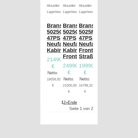
Aktueller
Aktueller
Aktueller
Lagerbestand
Lagerbestand
Lagerbestand
Branson
Branson
Branson
5025CX
5025CX
5025R
47PS
47PS
47PS
Neufahrzeug,
Neufahrzeug,
Neufahrzeug,
Kabine
Kabine,
Frontlader,
Frontlader
Straßenzulassung
21490,00
24990,00
19990,00
€
€
€
Netto:
Netto:
Netto:
18058,82
€
21000,00
16798,32
€
€
1
2
»
Ende
Seite 1 von 2