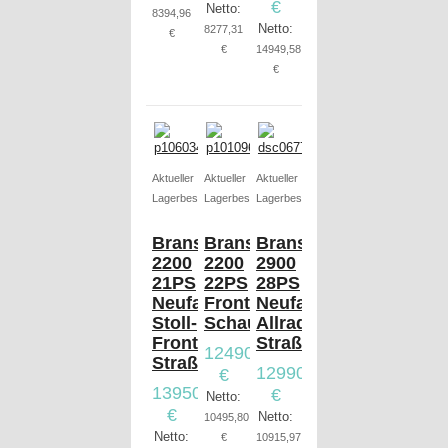
€
Netto:
8394,96
Netto:
8277,31
€
€
14949,58
€
Aktueller
Aktueller
Aktueller
Lagerbestand
Lagerbestand
Lagerbestand
Branson
Branson
Branson
2200
2200
2900
21PS
22PS
28PS
Neufahrzeug,
Frontlader
Neufahrzeug,
Stoll-
Schaufel
Allrad,
Frontlader,
Straßenzulassung
12490,00
Straßenzulassung
12990,00
€
13950,00
€
Netto:
€
Netto:
10495,80
Netto:
€
10915,97