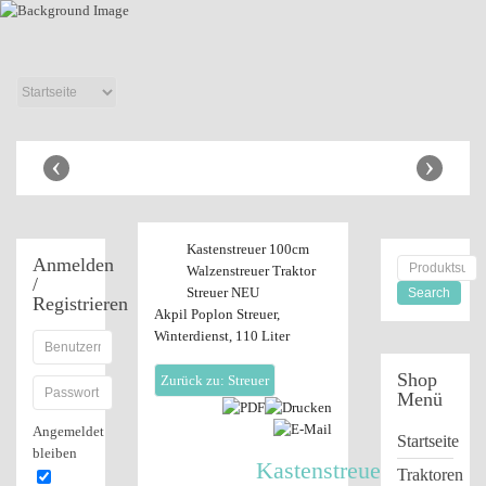
Anhänger Shop
‹
›
Kastenstreuer 100cm
Anmelden
Walzenstreuer Traktor
/
Streuer NEU
Registrieren
Akpil Poplon Streuer,
Winterdienst, 110 Liter
Shop
Zurück zu: Streuer
Menü
Angemeldet
Startseite
bleiben
Kastenstreuer
Traktoren