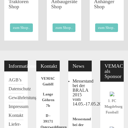
Traktoren
Anbaugeräte
Anhänger
Shop
Shop
Shop
zum Shop..
zum Shop..
zum Shop..
Informationen
Kontakt
News
VEMAC
als
Sponsor
VEMAC
AGB’s
Messestand
GmbH
bei der
Datenschutz
BRALA
Lange
2015
Gewährleistung
vom
Göhren
1. FC
14.05.-17.05.2015
7b
Impressum
Magdeburg
Fussball
Kontakt
D -
Messestand
39171
Liefer-
bei der
Osterweddingen