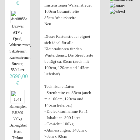
€
Kastenstreuer Walzenstreuer
100cm Gesamtbreite
85cm Arbeitsbreite
Neu
Dexwal
ATV /
Dieser Kastenstreuer eignet
Quad,
sich ideal für alle
Walzenstreuer,
Kleintraktoren für den
Salzstreuer,
Winterdienst. Die Streubreite
Kastenstreuer,
beträgt ca. 85cm (auch mit
Streuer,
100cm, 120cm und 145cm
550 Liter
lieferbar)
2690,00
€
Technische Daten:
- Streubreite ca. 85cm (auch
mit 100cm, 120cm und
145cm lieferbar)
Ballenspieß
- Dreiecksaufnahme Kat.1
BH300
- Inhalt: ca. 300 Liter
300kg
- Gewicht: 100kg
Ballengabel
- Abmessungen: 140cm x
Heck
70cm x 92cm
Traktor