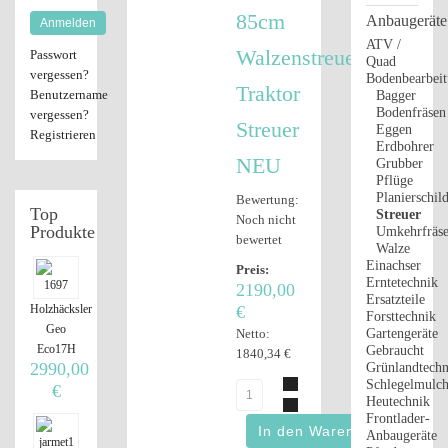
85cm
Anbaugeräte
Anmelden
ATV /
Walzenstreuer
Passwort
Quad
vergessen?
Bodenbearbei
Traktor
Benutzername
Bagger
Bodenfräsen
vergessen?
Streuer
Eggen
Registrieren
Erdbohrer
NEU
Grubber
Pflüge
Planierschil
Bewertung:
Top
Streuer
Noch nicht
Produkte
Umkehrfräs
bewertet
Walze
Einachser
Preis:
Erntetechnik
2190,00
Ersatzteile
Holzhäcksler
€
Forsttechnik
Geo
Netto:
Gartengeräte
Eco17H
Gebraucht
1840,34 €
2990,00
Grünlandtechn
Schlegelmulch
€
Heutechnik
Frontlader-
Anbaugeräte