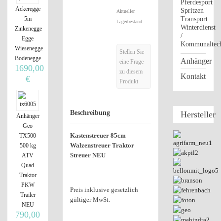
Pferdesport
Ackeregge
Spritzen
Aktueller
5m
Transport
Lagerbestand
Winterdienst
Zinkenegge
/
Egge
Kommunaltec
Wiesenegge
Stellen Sie
Bodenegge
Anhänger
eine Frage
1690,00
zu diesem
Kontakt
€
Produkt
Beschreibung
Hersteller
Anhänger
Geo
Kastenstreuer 85cm
TX500
Walzenstreuer Traktor
500 kg
Streuer NEU
ATV
Quad
Traktor
PKW
Preis inklusive gesetzlich
Trailer
gültiger MwSt.
NEU
790,00