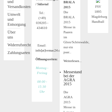
und
BRALA
/ Sülzetal
Versandkosten
FSV
2015
1895
Die
Tel.:
Umwelt
Magdeburg
BRALA
(+49)
und
Handball
2015
039205 -
Entsorgung
Messe in
434610
Über
Paaren
uns
im
Glien/Schönwalde,
Widerrufsrecht
Email:
nur ein
info[at]vemac24.com
paar...
Zahlungsarten
Öffnungszeiten:
Weiterlesen...
Montag -
Messestand
Freitag
bei der
AGRA
08:00 -
2015
15:30
Uhr
Die
AGRA
2015
Messe in