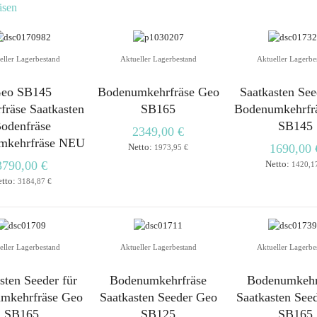
äsen
eller Lagerbestand
Aktueller Lagerbestand
Aktueller Lagerbe
eo SB145
Bodenumkehrfräse Geo
Saatkasten See
räse Saatkasten
SB165
Bodenumkehrfr
odenfräse
SB145
2349,00 €
mkehrfräse NEU
Netto:
1690,00 
1973,95 €
3790,00 €
Netto:
1420,1
etto:
3184,87 €
eller Lagerbestand
Aktueller Lagerbestand
Aktueller Lagerbe
sten Seeder für
Bodenumkehrfräse
Bodenumkehr
mkehrfräse Geo
Saatkasten Seeder Geo
Saatkasten See
SB165
SB125
SB165