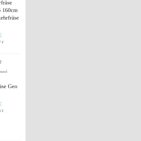
fräse
6 160cm
ehrfräse
€
7 €
stand
äse Geo
€
3 €