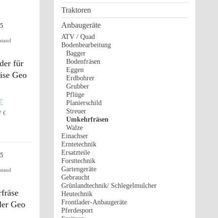
Traktoren
Anbaugeräte
ATV / Quad
stand
Bodenbearbeitung
Bagger
Bodenfräsen
der für
Eggen
äse Geo
Erdbohrer
Grubber
Pflüge
€
Planierschild
Streuer
7 €
Umkehrfräsen
Walze
Einachser
Erntetechnik
Ersatzteile
Forsttechnik
Gartengeräte
stand
Gebraucht
Grünlandtechnik/ Schlegelmulcher
fräse
Heutechnik
Frontlader-Anbaugeräte
der Geo
Pferdesport