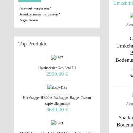
Umkehrfr
Passwort vergessen?
Benutzername vergessen?
Registrieren
Aktu
G
Top
Produkte
Umkehrf
B
Bodenu
Holzhäcksler Geo Eco17H
2990,00 €
N
Heckbagger HB66 Anbaubagger Bagger Traktor
Zapfwellenpumpe
Aktu
3690,00 €
Saatka
Bodenu