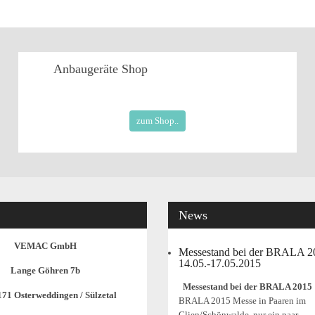
Anbaugeräte
Shop
zum Shop..
News
VEMAC GmbH
Messestand bei der BRALA 
14.05.-17.05.2015
Lange Göhren 7b
Messestand bei der BRALA 2015
171 Osterweddingen / Sülzetal
BRALA 2015 Messe in Paaren im
Glien/Schönwalde, nur ein paar...