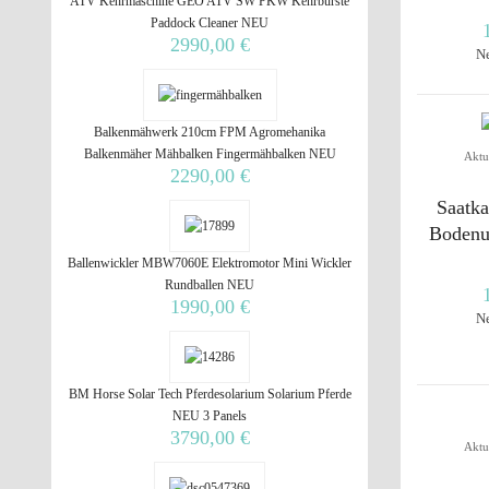
ATV Kehrmaschine GEO ATV SW PKW Kehrbürste
Paddock Cleaner NEU
2990,00 €
N
Balkenmähwerk 210cm FPM Agromehanika
Balkenmäher Mähbalken Fingermähbalken NEU
Aktu
2290,00 €
Saatka
Bodenu
Ballenwickler MBW7060E Elektromotor Mini Wickler
Rundballen NEU
1990,00 €
N
BM Horse Solar Tech Pferdesolarium Solarium Pferde
NEU 3 Panels
3790,00 €
Aktu