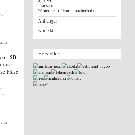
Spritzen
Transport
€
Winterdienst / Kommunaltechnik
7 €
Anhänger
Kontakt
stand
Hersteller
oxer SB
fräse
se Fräse
€
1 €
stand