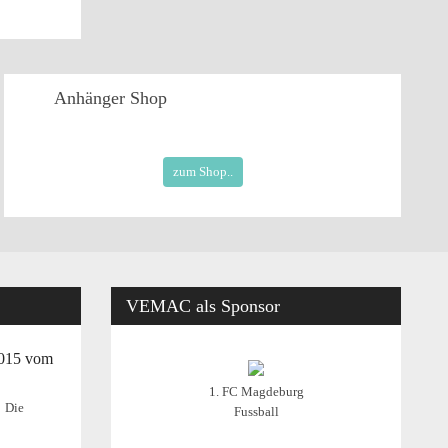
Anhänger
Shop
zum Shop..
VEMAC
als Sponsor
2015 vom
1. FC Magdeburg
Die
Fussball