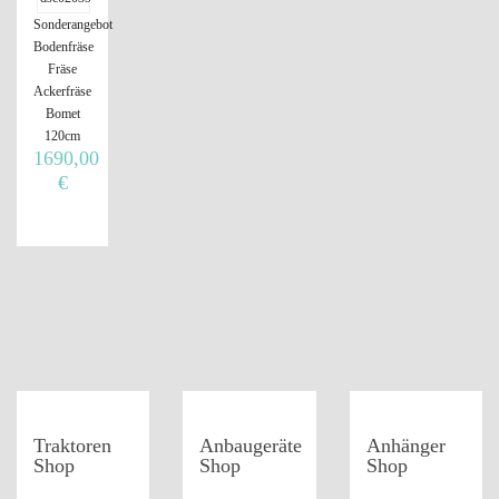
Sonderangebot
Bodenfräse
Fräse
Ackerfräse
Bomet
120cm
1690,00
€
Traktoren
Anbaugeräte
Anhänger
Shop
Shop
Shop