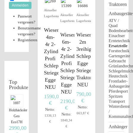
Traktoren
Anmelden
Aktueller
Anbaugeräte
Aktueller
Aktueller
Passwort
Lagerbestand
ATV /
Lagerbestand
Lagerbestand
vergessen?
Quad
Benutzername
Wiesenschleppe
Bodenbearbei
vergessen?
Wiesenschleppe
Wiesenschleppe
Einachser
4m-
Registrieren
Erntetechnik
6m-
2m
4r 2-
Ersatzteile
4r 2-
3reihig
Zylinder
Forsttechnik
Zylinder
Schleppe
Gartengeräte
Profi
Gebraucht
Profi
Egge
Schleppe
Grünlandtechn
Schleppe
Striegel
Schlegelmulch
Striegel
Heutechnik
Striegel
Traktor
Egge
Top
Frontlader-
Egge
NEU
NEU
Anbaugeräte
Produkte
NEU
Pferdesport
790,00
1590,00
Spritzen
€
2190,00
Transport
€
Winterdienst
€
Netto:
Netto:
Holzhäcksler
/
663,87 €
Netto:
1336,13
Geo
Kommunaltec
1840,34
€
Eco17H
Anhänger
€
2990,00