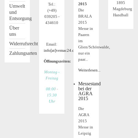
1895
2015
Tel.:
Umwelt
Magdeburg
Die
(+49)
und
Handball
BRALA
039205 -
Entsorgung
2015
434610
Über
Messe in
uns
Paaren
im
Widerrufsrecht
Email:
Glien/Schönwalde,
info[at]vemac24.com
Zahlungsarten
nur ein
paar...
Öffnungszeiten:
Weiterlesen...
Montag -
Freitag
Messestand
bei der
08:00 -
AGRA
15:30
2015
Uhr
Die
AGRA
2015
Messe in
Leipzig