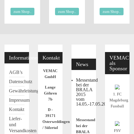
zum Shop..
zum Shop..
zum Shop..
Informationen
Kontakt
VEMAC
als
News
Sponsor
VEMAC
AGB’s
GmbH
Messestand
Datenschutz
bei der
Lange
BRALA
Gewährleistung
Göhren
2015
1. FC
vom
7b
Impressum
Magdeburg
14.05.-17.05.2015
Fussball
Kontakt
D -
39171
Liefer-
Messestand
Osterweddingen
und
bei der
/ Sülzetal
Versandkosten
FSV
BRALA