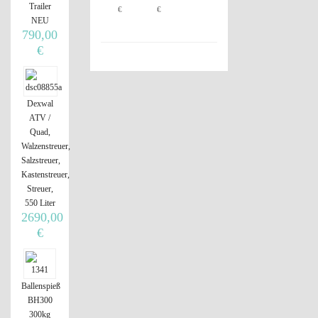
Trailer
€
€
NEU
790,00
€
Dexwal
ATV /
Quad,
Walzenstreuer,
Salzstreuer,
Kastenstreuer,
Streuer,
550 Liter
2690,00
€
Ballenspieß
BH300
300kg