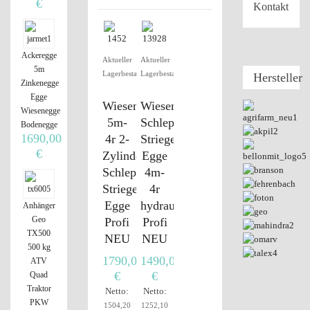
€
Kontakt
Ackeregge
Aktueller
Aktueller
5m
Lagerbestand
Lagerbestand
Hersteller
Zinkenegge
Egge
Wiesenschleppe
Wiesenschleppe
Wiesenegge
5m-
Schleppe
Bodenegge
1690,00
4r 2-
Striegel
€
Zylinder
Egge
Schleppe
4m-
Striegel
4r
Egge
hydraulisch
Anhänger
Geo
Profi
Profi
TX500
NEU
NEU
500 kg
1790,00
1490,00
ATV
€
€
Quad
Traktor
Netto:
Netto:
PKW
1504,20
1252,10