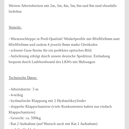
Weitere Arbeitsbreiten mit 2m, 3m, 4m, 5m, 6m und 8m sind ebenfalls
lieferbar.
Vorteile:
- Wiesenschleppe in Profi-Qualität! Winkelprofile mit 80x80x8mm statt
60x60x6mm und zudem 4 jeweils 8mm starke Gleitkufen
- schwere Guss-Sterne für ein perfektes optisches Bild
- Anlieferung erfolgt durch unsere deutsche Spedition. Entladung
bequem durch Ladebordwand des LKWs mit Hubwagen
Technische Daten:
- Arbeitsbreite: 5 m
- 4-reihig
- hydraulische Klappung mit 2 Hydraulikzylinder
- doppelte Klappscharniere (viele Konkurrenten haben nur einfach
Klappscharniere)
- Gewicht: ca. 599kg
- Kat.2 Aufnahme (auf Wunsch auch mit Kat.1 Aufnahme)