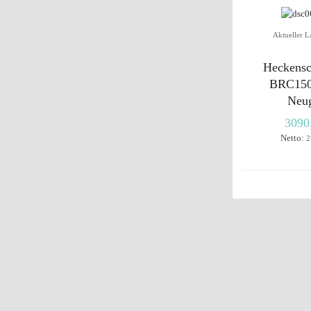
Aktueller L
Heckensc
BRC150
Neug
3090
Netto:
2