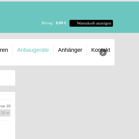
Betrag :
0,00 €
Warenkorb anzeigen
›
oren
Anbaugeräte
Anhänger
Kontakt
 von 16