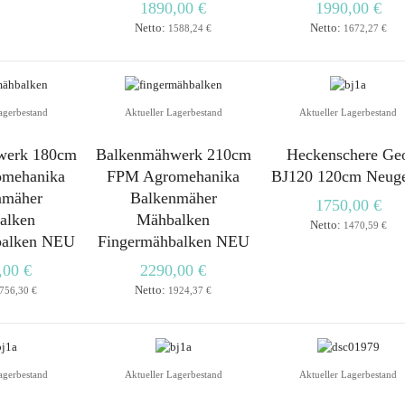
1890,00 €
1990,00 €
Netto:
Netto:
1588,24 €
1672,27 €
agerbestand
Aktueller Lagerbestand
Aktueller Lagerbestand
werk 180cm
Balkenmähwerk 210cm
Heckenschere Ge
mehanika
FPM Agromehanika
BJ120 120cm Neuge
nmäher
Balkenmäher
1750,00 €
alken
Mähbalken
Netto:
1470,59 €
balken NEU
Fingermähbalken NEU
,00 €
2290,00 €
Netto:
756,30 €
1924,37 €
agerbestand
Aktueller Lagerbestand
Aktueller Lagerbestand