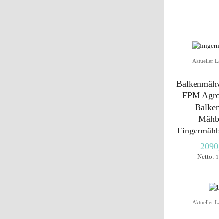
Aktueller L
Balkenmäh
FPM Agro
Balke
Mähb
Fingermäh
2090
Netto:
1
Aktueller L