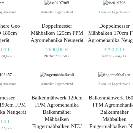
agerbestand
Aktueller Lagerbestand
Aktueller Lagerbestand
here Geo
Doppelmesser
Doppelmesser
 180cm
Mähbalken 125cm FPM
Mähbalken 170cm 
erät
Agromehanika Neugerät
Agromehanika Neug
,00 €
2690,00 €
3290,00 €
Netto:
Netto:
680,67 €
2260,50 €
2764,71 €
agerbestand
Aktueller Lagerbestand
Aktueller Lagerbestand
messer
Balkenmähwerk 120cm
Balkenmähwerk 16
 190cm FPM
FPM Agromehanika
FPM Agromehani
ka Neugerät
Balkenmäher
Balkenmäher
Mähbalken
Mähbalken
,00 €
Fingermähbalken NEU
Fingermähbalken 
932,77 €