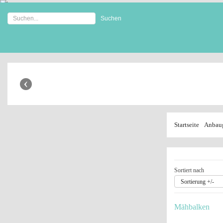
Anhänger Shop
‹
Startseite
Anbaug
Sortiert nach
Sortierung +/-
Mähbalken