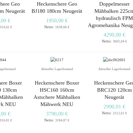
here Geo
Heckenschere Geo
Doppelmesser
m Neugerät
BJ180 180cm Neugerät
Mähbalken 225c
hydraulisch FPM
,00 €
1950,00 €
Agromehanika Neug
Netto:
554,62 €
1638,66 €
4290,00 €
Netto:
3605,04 €
agerbestand
Aktueller Lagerbestand
Aktueller Lagerbestand
ere Boxer
Heckenschere Boxer
Heckenschere Ge
 130cm
HSC160 160cm
BRC120 120cm
 Mähbalken
Astschere Mähbalken
Neugerät
rk NEU
Mähwerk NEU
2990,01 €
,00 €
3790,00 €
Netto:
2512,61 €
Netto:
016,81 €
3184,87 €