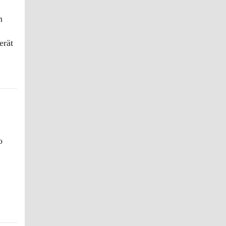
m
erät
o