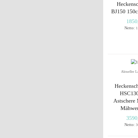
Heckensc
BJ150 150c
1850
Netto:
1
Aktueller L
Heckensch
HSC130
Astschere
Mähwe
3590
Netto:
3