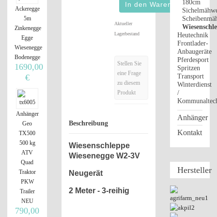
180cm
Ackeregge
Sichelmähw
5m
Scheibenmä
Aktueller
Wiesenschl
Zinkenegge
Lagerbestand
Heutechnik
Egge
Frontlader-
Wiesenegge
Anbaugeräte
Bodenegge
Pferdesport
Stellen Sie
1690,00
Spritzen
eine Frage
€
Transport
zu diesem
Winterdienst
Produkt
/
Kommunaltec
Anhänger
Anhänger
Beschreibung
Geo
Kontakt
TX500
500 kg
Wiesenschleppe
ATV
Wiesenegge W2-3V
Quad
Hersteller
Traktor
Neugerät
PKW
2 Meter - 3-reihig
Trailer
NEU
790,00