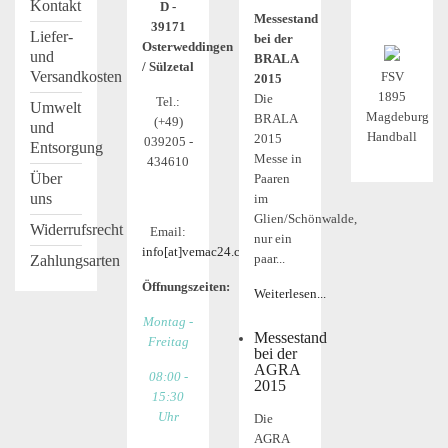
Kontakt
D -
Messestand
39171
Liefer-
bei der
Osterweddingen
und
BRALA
/ Sülzetal
Versandkosten
FSV
2015
1895
Die
Tel.:
Umwelt
Magdeburg
BRALA
(+49)
und
Handball
2015
039205 -
Entsorgung
Messe in
434610
Über
Paaren
uns
im
Glien/Schönwalde,
Widerrufsrecht
Email:
nur ein
info[at]vemac24.com
paar...
Zahlungsarten
Öffnungszeiten:
Weiterlesen...
Montag -
Messestand
Freitag
bei der
AGRA
08:00 -
2015
15:30
Uhr
Die
AGRA