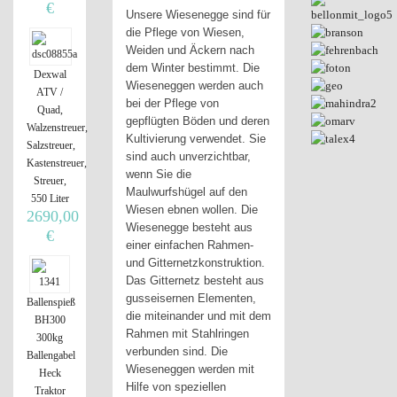
€
Unsere Wiesenegge sind für
die Pflege von Wiesen,
Weiden und Äckern nach
dem Winter bestimmt. Die
Dexwal
Wieseneggen werden auch
ATV /
bei der Pflege von
Quad,
gepflügten Böden und deren
Walzenstreuer,
Kultivierung verwendet. Sie
Salzstreuer,
sind auch unverzichtbar,
Kastenstreuer,
wenn Sie die
Streuer,
Maulwurfshügel auf den
550 Liter
Wiesen ebnen wollen. Die
2690,00
Wiesenegge besteht aus
€
einer einfachen Rahmen-
und Gitternetzkonstruktion.
Das Gitternetz besteht aus
gusseisernen Elementen,
Ballenspieß
die miteinander und mit dem
BH300
Rahmen mit Stahlringen
300kg
verbunden sind. Die
Ballengabel
Wieseneggen werden mit
Heck
Hilfe von speziellen
Traktor