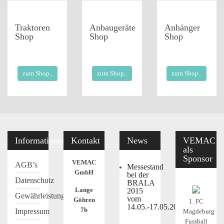
Traktoren
Anbaugeräte
Anhänger
Shop
Shop
Shop
zum Shop..
zum Shop..
zum Shop..
Informationen
Kontakt
News
VEMAC
als
Sponsor
VEMAC
AGB’s
Messestand
GmbH
bei der
Datenschutz
BRALA
Lange
2015
Gewährleistung
vom
Göhren
1. FC
14.05.-17.05.2015
7b
Impressum
Magdeburg
Fussball