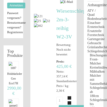
Anbaugeräte
Anmelden
Wiesenschleppe
ATV /
Passwort
Quad
vergessen?
2m-3-
Bodenbearbei
Benutzername
Einachser
reihig
Erntetechnik
vergessen?
Ersatzteile
Registrieren
Forsttechnik
W2-3V
Gartengeräte
Gebraucht
Bewertung:
Grünlandtechn
Noch nicht
Top
Schlegelmulch
bewertet
Produkte
Böschungsm
Front-
Preis:
Mulcher
425,00 €
Kreiselmähw
Netto:
Mähbalken
Holzhäcksler
Mulcher
357,14 €
Geo
mit
Standardisierter
Eco17H
Sammelbehäl
Preis / kg:
2990,00
Schlegelmul
2,36 €
ab
€
180cm
Schlegelmul
bis