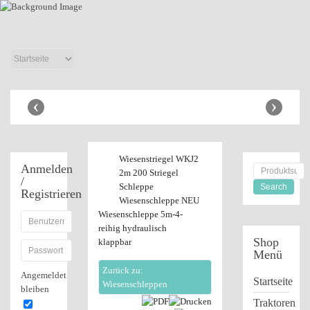
Anhänger Shop
‹
›
Wiesenstriegel WKJ2
Anmelden
2m 200 Striegel
/
Schleppe
Registrieren
Wiesenschleppe NEU
Wiesenschleppe 5m-4-
reihig hydraulisch
Shop
klappbar
Menü
Zurück zu:
Angemeldet
Startseite
Wiesenschleppen
bleiben
Traktoren