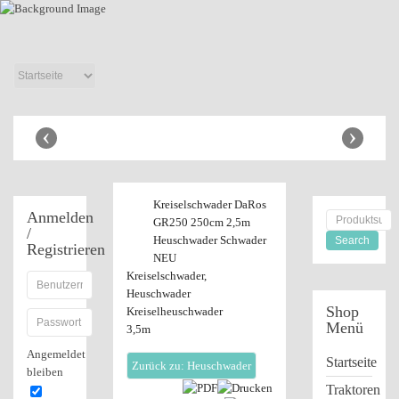
Anhänger Shop
‹
›
Kreiselschwader DaRos
Anmelden
GR250 250cm 2,5m
/
Heuschwader Schwader
Registrieren
NEU
Kreiselschwader,
Heuschwader
Shop
Kreiselheuschwader
Menü
3,5m
Angemeldet
Startseite
Zurück zu: Heuschwader
bleiben
Traktoren