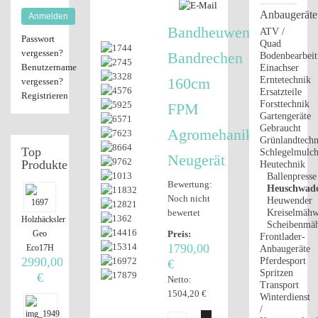
Anbaugeräte
Anmelden
Bandheuwender,
ATV /
Passwort
Quad
vergessen?
Bandrechen
Bodenbearbei
Benutzername
Einachser
160cm
Erntetechnik
vergessen?
Ersatzteile
Registrieren
Forsttechnik
FPM
Gartengeräte
Gebraucht
Agromehanika
Grünlandtechn
Top
Schlegelmulch
Neugerät
Produkte
Heutechnik
Ballenpresse
Bewertung:
Heuschwad
Noch nicht
Heuwender
bewertet
Kreiselmäh
Holzhäcksler
Scheibenmä
Geo
Preis:
Frontlader-
1790,00
Eco17H
Anbaugeräte
2990,00
Pferdesport
€
Spritzen
€
Netto:
Transport
1504,20 €
Winterdienst
/