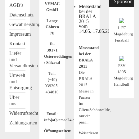
Sponsor
VEMAC
AGB’s
Messestand
GmbH
bei der
Datenschutz
BRALA
Lange
2015
Gewährleistung
vom
Göhren
1. FC
14.05.-17.05.2015
7b
Impressum
Magdeburg
Fussball
Kontakt
D -
Messestand
39171
Liefer-
bei der
Osterweddingen
und
BRALA
/ Sülzetal
Versandkosten
FSV
2015
1895
Die
Tel.:
Umwelt
Magdeburg
BRALA
(+49)
und
Handball
2015
039205 -
Entsorgung
Messe in
434610
Über
Paaren
uns
im
Glien/Schönwalde,
Widerrufsrecht
Email:
nur ein
info[at]vemac24.com
paar...
Zahlungsarten
Öffnungszeiten:
Weiterlesen...