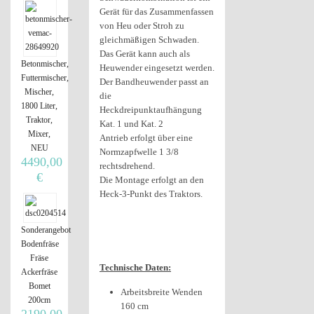
Gerät für das Zusammenfassen
von Heu oder Stroh zu
gleichmäßigen Schwaden.
Das Gerät kann auch als
Betonmischer,
Heuwender eingesetzt werden.
Futtermischer,
Der Bandheuwender passt an
Mischer,
die
1800 Liter,
Heckdreipunktaufhängung
Traktor,
Kat. 1 und Kat. 2
Mixer,
Antrieb erfolgt über eine
NEU
Normzapfwelle 1 3/8
4490,00
rechtsdrehend.
€
Die Montage erfolgt an den
Heck-3-Punkt des Traktors.
Sonderangebot
Bodenfräse
Fräse
Technische Daten:
Ackerfräse
Bomet
Arbeitsbreite Wenden
200cm
160 cm
2190,00