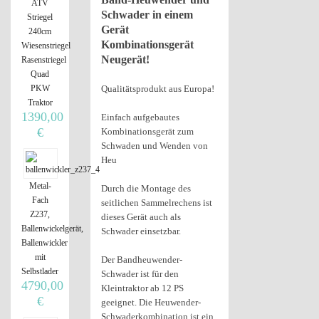
ATV
Schwader in einem
Striegel
Gerät
240cm
Kombinationsgerät
Wiesenstriegel
Neugerät!
Rasenstriegel
Quad
Qualitätsprodukt aus Europa!
PKW
Traktor
1390,00
Einfach aufgebautes
€
Kombinationsgerät zum
Schwaden und Wenden von
Heu
Metal-
Durch die Montage des
Fach
seitlichen Sammelrechens ist
Z237,
dieses Gerät auch als
Ballenwickelgerät,
Schwader einsetzbar.
Ballenwickler
mit
Der Bandheuwender-
Selbstlader
Schwader ist für den
4790,00
Kleintraktor ab 12 PS
€
geeignet. Die Heuwender-
Schwaderkombination ist ein