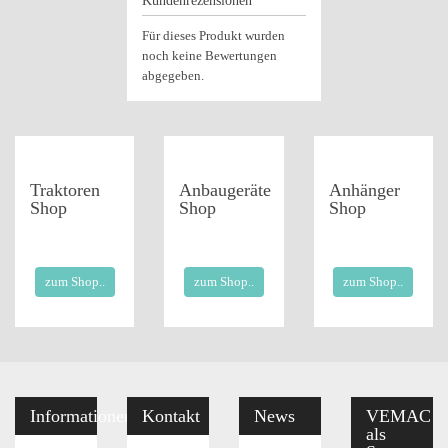
Kundenrezensionen
Für dieses Produkt wurden
noch keine Bewertungen
abgegeben.
Traktoren
Anbaugeräte
Anhänger
Shop
Shop
Shop
zum Shop..
zum Shop..
zum Shop..
Informationen
Kontakt
News
VEMAC
als