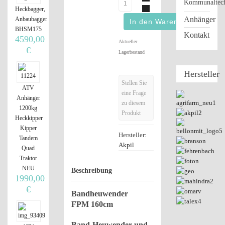
Kommunaltec
Heckbagger,
Anhänger
Anbaubagger
BHSM175
Kontakt
4590,00
Aktueller
€
Lagerbestand
Hersteller
Stellen Sie
ATV
eine Frage
Anhänger
zu diesem
1200kg
Produkt
Heckkipper
Kipper
Hersteller:
Tandem
Akpil
Quad
Traktor
NEU
Beschreibung
1990,00
€
Bandheuwender
FPM 160cm
Band-Heuwender und