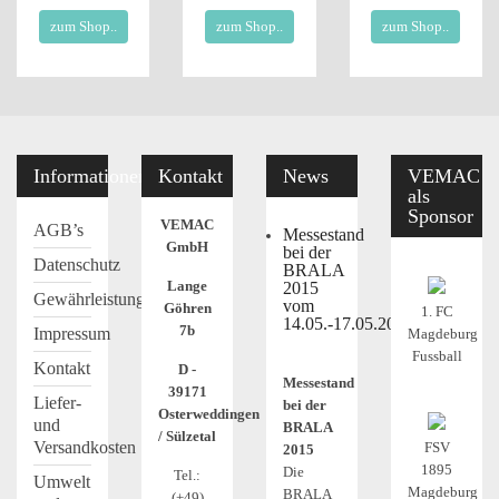
zum Shop..
zum Shop..
zum Shop..
Informationen
Kontakt
News
VEMAC
als
Sponsor
VEMAC
AGB’s
Messestand
GmbH
bei der
Datenschutz
BRALA
Lange
2015
Gewährleistung
vom
Göhren
1. FC
14.05.-17.05.2015
7b
Impressum
Magdeburg
Fussball
Kontakt
D -
Messestand
39171
Liefer-
bei der
Osterweddingen
und
BRALA
/ Sülzetal
Versandkosten
FSV
2015
1895
Die
Tel.:
Umwelt
Magdeburg
BRALA
(+49)