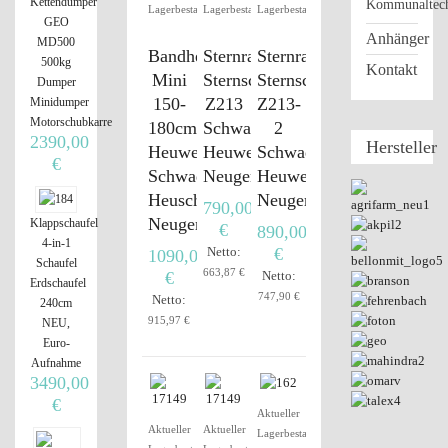
Kettendumper
Kommunaltec
Lagerbestand
Lagerbestand
Lagerbestand
GEO
Anhänger
MD500
Bandheuwender
Sternradheuwender,
Sternradheuwender,
500kg
Kontakt
Mini
Sternschwader
Sternschwader
Dumper
150-
Z213
Z213-
Minidumper
Motorschubkarre
180cm,
Schwader,
2
2390,00
Hersteller
Heuwender,
Heuwender
Schwader,
€
Schwader,
Neugerät
Heuwender
Heuschwader
Neugerät
790,00
Neugerät
Klappschaufel
€
890,00
4-in-1
Netto:
€
1090,00
Schaufel
663,87 €
€
Netto:
Erdschaufel
747,90 €
Netto:
240cm
915,97 €
NEU,
Euro-
Aufnahme
3490,00
€
Aktueller
Aktueller
Aktueller
Lagerbestand