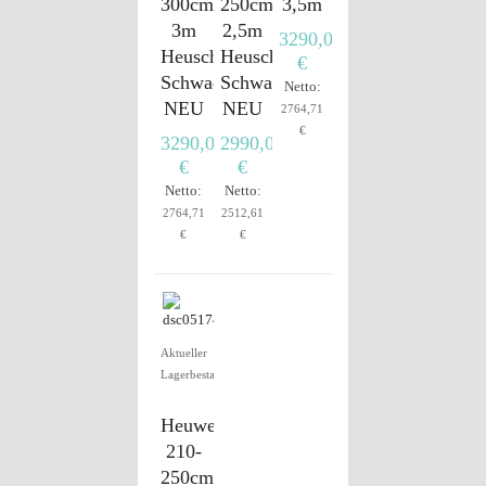
300cm
250cm
3,5m
3m
2,5m
3290,00
Heuschwader
Heuschwader
€
Schwader
Schwader
Netto:
NEU
NEU
2764,71
€
3290,00
2990,00
€
€
Netto:
Netto:
2764,71
2512,61
€
€
Aktueller
Lagerbestand
Heuwender
210-
250cm