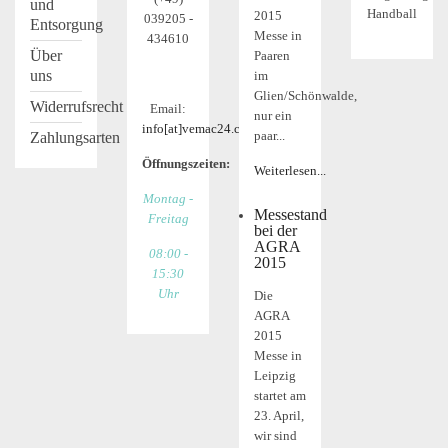
und
Handball
2015
039205 -
Entsorgung
Messe in
434610
Über
Paaren
uns
im
Glien/Schönwalde,
Widerrufsrecht
Email:
nur ein
info[at]vemac24.com
paar...
Zahlungsarten
Öffnungszeiten:
Weiterlesen...
Montag -
Messestand
Freitag
bei der
AGRA
08:00 -
2015
15:30
Uhr
Die
AGRA
2015
Messe in
Leipzig
startet am
23. April,
wir sind