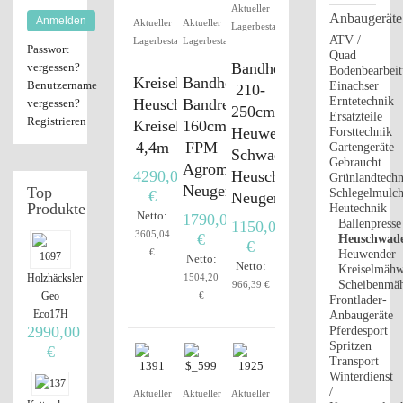
Aktueller
Anbaugeräte
Anmelden
Aktueller
Aktueller
Lagerbestand
ATV /
Lagerbestand
Lagerbestand
Passwort
Quad
Bandheuwender
vergessen?
Bodenbearbei
Kreiselschwader,
Bandheuwender,
Benutzername
Einachser
210-
Erntetechnik
Heuschwader,
Bandrechen
vergessen?
250cm,
Ersatzteile
Registrieren
Kreiselheuschwader
160cm
Heuwender,
Forsttechnik
4,4m
FPM
Gartengeräte
Schwader,
Gebraucht
Agromehanika
4290,00
Heuschwader
Grünlandtechn
Neugerät
Top
Schlegelmulch
€
Neugerät
Produkte
Heutechnik
Netto:
1790,00
Ballenpresse
1150,00
3605,04
€
Heuschwad
€
€
Heuwender
Netto:
Netto:
Kreiselmäh
Holzhäcksler
1504,20
Scheibenmä
966,39 €
Geo
€
Frontlader-
Eco17H
Anbaugeräte
2990,00
Pferdesport
Spritzen
€
Transport
Winterdienst
/
Aktueller
Aktueller
Aktueller