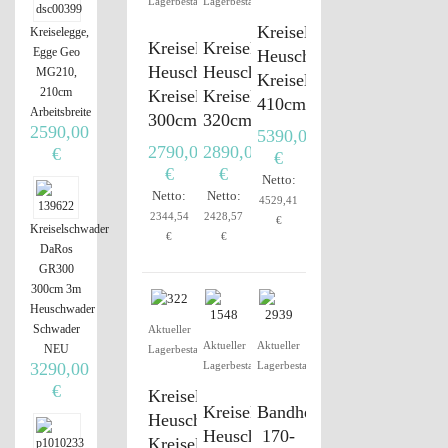
Lagerbestand
Lagerbestand
Kreiselschwader,
Kreiselegge,
Kreiselschwader,
Kreiselschwader,
Egge Geo
Heuschwader
Heuschwader
Heuschwader
MG210,
Kreiselheuschwader
210cm
Kreiselheuschwader
Kreiselheuschwader
410cm
Arbeitsbreite
300cm
320cm
2590,00
5390,00
2790,00
2890,00
€
€
€
€
Netto:
Netto:
Netto:
4529,41
2344,54
2428,57
€
Kreiselschwader
€
€
DaRos
GR300
300cm 3m
Heuschwader
Schwader
Aktueller
Aktueller
Aktueller
NEU
Lagerbestand
Lagerbestand
Lagerbestand
3290,00
€
Kreiselschwader,
Kreiselschwader,
Bandheuwender
Heuschwader
Heuschwader
170-
Kreiselheuschwader