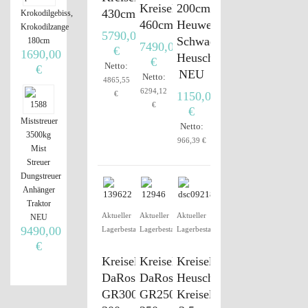
Kreiselheuschwader
200cm
430cm
Krokodilgebiss,
460cm
Heuwender
Krokodilzange
5790,00
Schwader
180cm
7490,00
€
1690,00
Heuschwader
€
Netto:
€
NEU
Netto:
4865,55
6294,12
€
1150,00
€
€
Miststreuer
Netto:
3500kg
966,39 €
Mist
Streuer
Dungstreuer
Anhänger
Traktor
Aktueller
Aktueller
Aktueller
NEU
9490,00
Lagerbestand
Lagerbestand
Lagerbestand
€
Kreiselschwader
Kreiselschwader
Kreiselschwader,
DaRos
DaRos
Heuschwader
GR300
GR250
Kreiselheuschwader