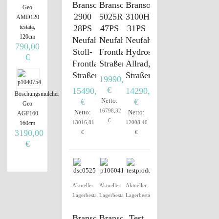
Branson
Branson
Branson
Geo
2900
5025R
3100H
AMD120
testata,
28PS
47PS
31PS
120cm
Neufahrzeug,
Neufahrzeug,
Neufahrzeug,
790,00
Stoll-
Frontlader,
Hydrostat,
€
Frontlader,
Straßenzulassung
Allrad,
Straßenzulassung
Straßenzulassung
19990,00
€
15490,00
14290,00
Böschungsmulcher
€
Netto:
€
Geo
16798,32
Netto:
Netto:
AGF160
€
13016,81
12008,40
160cm
3190,00
€
€
€
Aktueller
Aktueller
Aktueller
Lagerbestand
Lagerbestand
Lagerbestand
Branson
Branson
Test