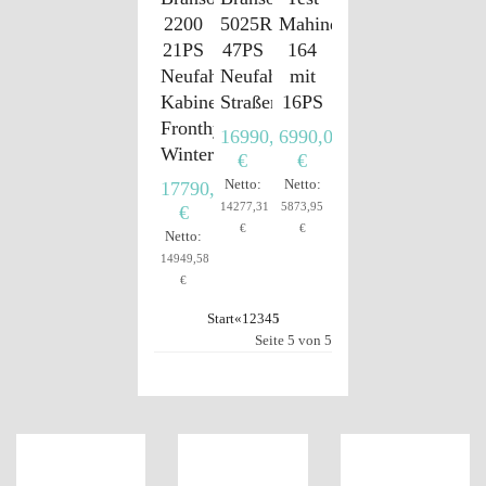
2200
5025R
Mahindra
21PS
47PS
164
Neufahrzeug,
Neufahrzeug,
mit
Kabine,
Straßenzulassung
16PS
Fronthydraulik,
16990,00
6990,00
Winterdienst
€
€
Netto:
Netto:
17790,00
14277,31
5873,95
€
€
€
Netto:
14949,58
€
Start
«
1
2
3
4
5
Seite 5 von 5