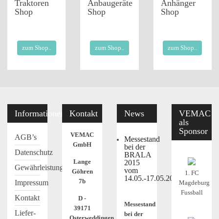
Traktoren
Anbaugeräte
Anhänger
Shop
Shop
Shop
zum Shop..
zum Shop..
zum Shop..
Informationen
Kontakt
News
VEMAC
als
Sponsor
VEMAC
AGB’s
Messestand
GmbH
bei der
Datenschutz
BRALA
Lange
2015
Gewährleistung
vom
Göhren
1. FC
14.05.-17.05.2015
7b
Impressum
Magdeburg
Fussball
Kontakt
D -
Messestand
39171
Liefer-
bei der
Osterweddingen