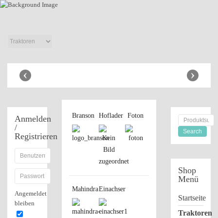
Anbaugeräte
Shop
‹
›
Branson
Hoflader
Foton
Anmelden
/
Registrieren
Shop
Menü
Mahindra
Einachser
Angemeldet
Startseite
bleiben
Traktoren