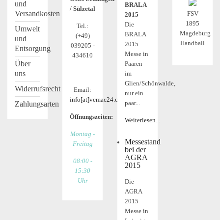
und
BRALA
/ Sülzetal
Versandkosten
FSV
2015
1895
Die
Tel.:
Umwelt
Magdeburg
BRALA
(+49)
und
Handball
2015
039205 -
Entsorgung
Messe in
434610
Über
Paaren
uns
im
Glien/Schönwalde,
Widerrufsrecht
Email:
nur ein
info[at]vemac24.com
paar...
Zahlungsarten
Öffnungszeiten:
Weiterlesen...
Montag -
Messestand
Freitag
bei der
AGRA
08:00 -
2015
15:30
Uhr
Die
AGRA
2015
Messe in