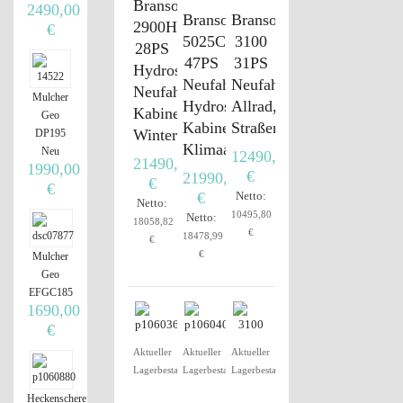
Branson
2490,00
Branson
Branson
2900H
€
5025CH
3100
28PS
47PS
31PS
Hydrostat,
Neufahrzeug,
Neufahrzeug,
Neufahrzeug,
Mulcher
Hydrostat,
Allrad,
Kabine,
Geo
Kabine,
Straßenzulassung
Winterdienst
DP195
Klimaanlage
Neu
12490,00
21490,00
1990,00
€
21990,00
€
€
€
Netto:
Netto:
10495,80
Netto:
18058,82
€
18478,99
€
€
Mulcher
Geo
EFGC185
1690,00
€
Aktueller
Aktueller
Aktueller
Lagerbestand
Lagerbestand
Lagerbestand
Heckenschere