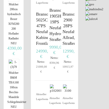
Lagerbestand
Lagerbestand
Mulcher
200cm
Branson
Branson
Branson
hydraulisch
1905H
Boxer
5025CX
2900
19PS
XFM200
47PS
28PS
Neufahrzeug,
200
Neufahrzeug,
Neufahrzeug,
Hydrostat,
Hoflader
Kabine,
Allrad,
Radlader
Straßenzulassung
Frontlader
Straßenzulassung
NEU
9990,00
4390,00
24990,00
12990,00
€
€
€
€
Netto:
Netto:
Netto:
8394,96
21000,00
10915,97
€
€
€
Mulcher
B&M
TBA160
160cm
Becchio
Aktueller
Mandrile
Aktueller
Aktueller
Lagerbestand
Schlegelmulcher
Lagerbestand
Lagerbestand
NEU