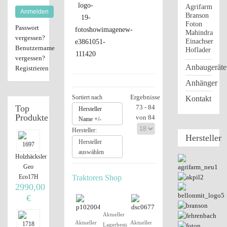
Agrifarm
Anmelden
Branson
Foton
Passwort
Mahindra
vergessen?
Einachser
Benutzername
Hoflader
vergessen?
Anbaugeräte
Registrieren
Anhänger
Ergebnisse
Sortiert nach
Kontakt
Top
73 - 84
Hersteller
Produkte
von 84
Name +/-
Hersteller:
Hersteller
Hersteller
auswählen
Holzhäcksler
Geo
Eco17H
Traktoren Shop
2990,00
€
Aktueller
Aktueller
Aktueller
Lagerbestand