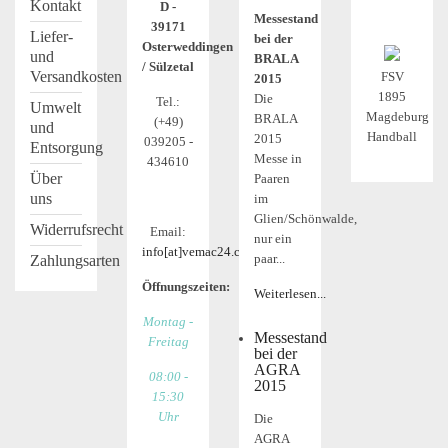
Kontakt
D -
Messestand
39171
Liefer-
bei der
Osterweddingen
und
BRALA
/ Sülzetal
Versandkosten
FSV
2015
1895
Die
Tel.:
Umwelt
Magdeburg
BRALA
(+49)
und
Handball
2015
039205 -
Entsorgung
Messe in
434610
Über
Paaren
uns
im
Glien/Schönwalde,
Widerrufsrecht
Email:
nur ein
info[at]vemac24.com
paar...
Zahlungsarten
Öffnungszeiten:
Weiterlesen...
Montag -
Messestand
Freitag
bei der
AGRA
08:00 -
2015
15:30
Uhr
Die
AGRA