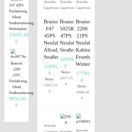
Aktueller
Aktueller
Aktueller
F47 45PS
Lagerbestand
Lagerbestand
Lagerbestand
Neufahrzeug,
Allrad,
Branson
Branson
Branson
Straßenzulassung,
F47
5025R
2200
Werkskabine
19490,00
45PS
47PS
21PS
€
Neufahrzeug,
Neufahrzeug,
Neufahrzeug,
Allrad,
Straßenzulassung
Kabine,
Straßenzulassung
Fronthydraulik,
16990,00
Winterdienst
Branson
€
16490,00
2200
€
Netto:
17790,00
21PS
14277,31
Netto:
€
Neufahrzeug,
€
13857,14
Netto:
Allrad,
€
14949,58
Straßenzulassung
9850,00
€
€
Aktueller
Aktueller
Lagerbestand
Aktueller