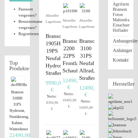
Agrifarm
Passwort
Branson
Foton
vergessen?
Aktueller
Mahindra
Aktueller
Aktueller
Benutzername
Lagerbestand
Einachser
Lagerbestand
Lagerbestand
vergessen?
Hoflader
Registrieren
Branson
Branson
Branson
Anbaugeräte
1905H
2200
3100
19PS
Anhänger
22PS
31PS
Neufahrzeug,
Kontakt
Top
Frontlader
Neufahrzeug,
Hydrostat,
Produkte
Schaufel
Allrad,
Straßenzulassung
Straßenzulassung
12490,00
9990,00
Hersteller
€
12490,00
€
Branson
Netto:
€
Netto:
3100H
10495,80
Netto:
8394,96
31PS
€
10495,80
€
Hydrostat,
€
Neufahrzeug,
Kabine,
Winterdienst
22490,00