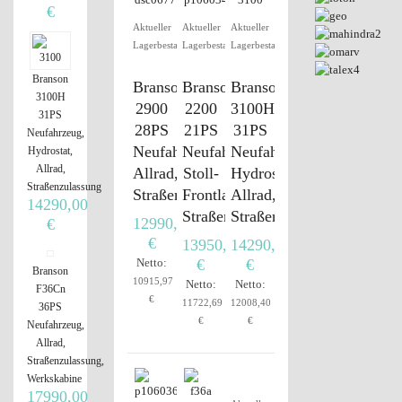
€
Aktueller
Aktueller
Aktueller
Lagerbestand
Lagerbestand
Lagerbestand
Branson
Branson
Branson
Branson
3100H
2900
2200
3100H
31PS
28PS
21PS
31PS
Neufahrzeug,
Neufahrzeug,
Neufahrzeug,
Neufahrzeug,
Hydrostat,
Allrad,
Allrad,
Stoll-
Hydrostat,
Straßenzulassung
Straßenzulassung
Frontlader,
Allrad,
14290,00
Straßenzulassung
Straßenzulassung
12990,00
€
€
13950,00
14290,00
Netto:
€
€
Branson
10915,97
Netto:
Netto:
F36Cn
€
11722,69
12008,40
36PS
€
€
Neufahrzeug,
Allrad,
Straßenzulassung,
Werkskabine
17990,00