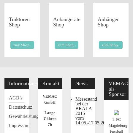
Traktoren
Anbaugeräte
Anhänger
Shop
Shop
Shop
zum Shop..
zum Shop..
zum Shop..
Informationen
Kontakt
News
VEMAC
als
Sponsor
VEMAC
AGB’s
Messestand
GmbH
bei der
Datenschutz
BRALA
Lange
2015
Gewährleistung
vom
Göhren
1. FC
14.05.-17.05.2015
7b
Impressum
Magdeburg
Fussball