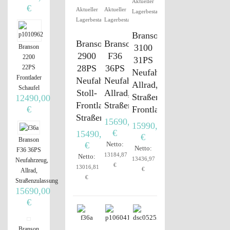
Aktueller
€
Aktueller
Aktueller
Lagerbestand
Lagerbestand
Lagerbestand
Branson
Branson
Branson
3100
Branson
2900
F36
2200
31PS
28PS
36PS
22PS
Neufahrzeug,
Frontlader
Neufahrzeug,
Neufahrzeug,
Allrad,
Schaufel
Stoll-
Allrad,
Straßenzulassung,
12490,00
Frontlader,
Straßenzulassung
Frontlader
€
Straßenzulassung
15690,00
15990,00
€
15490,00
€
Branson
€
Netto:
Netto:
F36 36PS
13184,87
Netto:
13436,97
Neufahrzeug,
€
13016,81
€
Allrad,
€
Straßenzulassung
15690,00
€
Branson