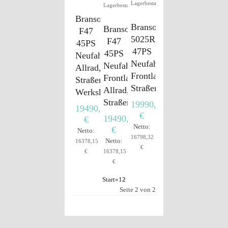
Lagerbestand
Lagerbestand
Branson
Branson
Branson
F47
5025R
F47
45PS
47PS
45PS
Neufahrzeug,
Neufahrzeug,
Neufahrzeug,
Allrad,
Frontlader,
Frontlader,
Straßenzulassung,
Straßenzulassung
Allrad,
Werkskabine
Straßenzulassung
19990,00
19490,00
€
19490,00
€
Netto:
€
Netto:
16798,32
Netto:
16378,15
€
€
16378,15
€
Start
«
1
2
Seite 2 von 2